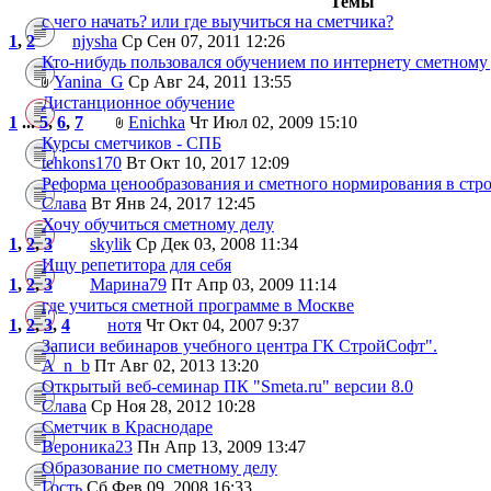
Темы
с чего начать? или где выучиться на сметчика?
1
,
2
njysha
Ср Сен 07, 2011 12:26
Кто-нибудь пользовался обучением по интернету сметному
Yanina_G
Ср Авг 24, 2011 13:55
Дистанционное обучение
1
...
5
,
6
,
7
Enichka
Чт Июл 02, 2009 15:10
Курсы сметчиков - СПБ
tehkons170
Вт Окт 10, 2017 12:09
Реформа ценообразования и сметного нормирования в стр
Слава
Вт Янв 24, 2017 12:45
Хочу обучиться сметному делу
1
,
2
,
3
skylik
Ср Дек 03, 2008 11:34
Ищу репетитора для себя
1
,
2
,
3
Марина79
Пт Апр 03, 2009 11:14
где учиться сметной программе в Москве
1
,
2
,
3
,
4
нотя
Чт Окт 04, 2007 9:37
Записи вебинаров учебного центра ГК СтройСофт".
A_n_b
Пт Авг 02, 2013 13:20
Открытый веб-семинар ПК "Smeta.ru" версии 8.0
Слава
Ср Ноя 28, 2012 10:28
Сметчик в Краснодаре
Вероника23
Пн Апр 13, 2009 13:47
Образование по сметному делу
Гость
Сб Фев 09, 2008 16:33