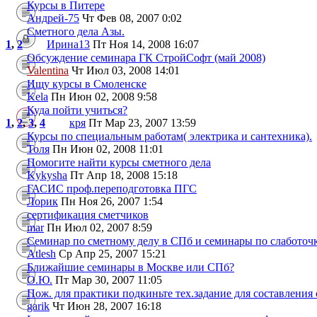
Курсы в Питере
Андрей-75
Чт Фев 08, 2007 0:02
Сметного дела Азы.
1
,
2
Ирина13
Пт Ноя 14, 2008 16:07
Обсуждение семинара ГК СтройСофт (май 2008)
Valentina
Чт Июл 03, 2008 14:01
Ищу курсы в Смоленске
Kela
Пн Июн 02, 2008 9:58
Куда пойти учиться?
1
,
2
,
3
,
4
кря
Пт Мар 23, 2007 13:59
Курсы по специальным работам( электрика и сантехника).
Толя
Пн Июн 02, 2008 11:01
Помогите найти курсы сметного дела
Kykysha
Пт Апр 18, 2008 15:18
ГАСИС проф.переподготовка ПГС
Лорик
Пн Ноя 26, 2007 1:54
сертификация сметчиков
mar
Пн Июл 02, 2007 8:59
Семинар по сметному делу в СПб и семинары по слаботоч
Atlesh
Ср Апр 25, 2007 15:21
Ближайшие семинары в Москве или СПб?
О.Ю.
Пт Мар 30, 2007 11:05
Пож. для практики подкиньте тех.задание для составления 
garik
Чт Июн 28, 2007 16:18