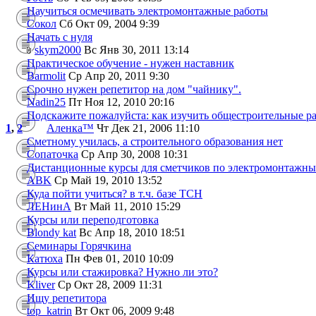
Научиться осмечивать электромонтажные работы
Сокол
Сб Окт 09, 2004 9:39
Начать с нуля
skym2000
Вс Янв 30, 2011 13:14
Практическое обучение - нужен наставник
Barmolit
Ср Апр 20, 2011 9:30
Срочно нужен репетитор на дом "чайнику".
Nadin25
Пт Ноя 12, 2010 20:16
Подскажите пожалуйста: как изучить общестроительные р
1
,
2
Аленка™
Чт Дек 21, 2006 11:10
Сметному училась, а строительного образования нет
Сопаточка
Ср Апр 30, 2008 10:31
Дистанционные курсы для сметчиков по электромонтажны
ABK
Ср Май 19, 2010 13:52
Куда пойти учиться? в т.ч. базе ТСН
ЛЕНинА
Вт Май 11, 2010 15:29
Курсы или переподготовка
Blondy kat
Вс Апр 18, 2010 18:51
Семинары Горячкина
Катюха
Пн Фев 01, 2010 10:09
Курсы или стажировка? Нужно ли это?
Kliver
Ср Окт 28, 2009 11:31
Ищу репетитора
top_katrin
Вт Окт 06, 2009 9:48