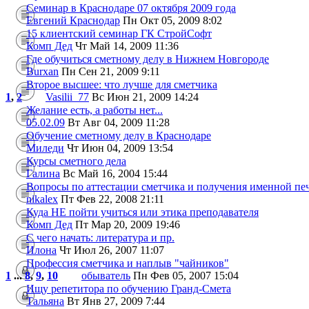
Семинар в Краснодаре 07 октября 2009 года
Евгений Краснодар
Пн Окт 05, 2009 8:02
15 клиентский семинар ГК СтройСофт
Комп Дед
Чт Май 14, 2009 11:36
Где обучиться сметному делу в Нижнем Новгороде
Burxan
Пн Сен 21, 2009 9:11
Второе высшее: что лучше для сметчика
1
,
2
Vasilii_77
Вс Июн 21, 2009 14:24
Желание есть, а работы нет...
05.02.09
Вт Авг 04, 2009 11:28
Обучение сметному делу в Краснодаре
Миледи
Чт Июн 04, 2009 13:54
Курсы сметного дела
Галина
Вс Май 16, 2004 15:44
Вопросы по аттестации сметчика и получения именной пе
nikalex
Пт Фев 22, 2008 21:11
Куда НЕ пойти учиться или этика преподавателя
Комп Дед
Пт Мар 20, 2009 19:46
С чего начать: литература и пр.
Илона
Чт Июл 26, 2007 11:07
Профессия сметчика и наплыв "чайников"
1
...
8
,
9
,
10
обыватель
Пн Фев 05, 2007 15:04
Ищу репетитора по обучению Гранд-Смета
Тальяна
Вт Янв 27, 2009 7:44