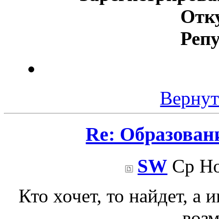
Отк
Реп
Вернут
Re: Образован
SW
Ср Но
Кто хочет, то найдет, а 
воз