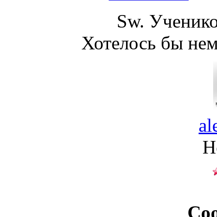
Sw. Ученико
Хотелось бы нем
al
Н
Со