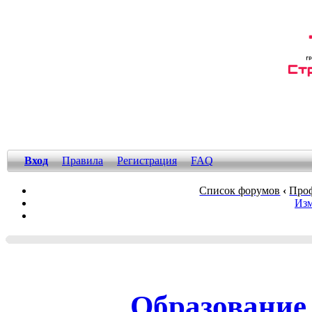
Вход
Правила
Регистрация
FAQ
Список форумов
‹
Проф
Изм
Образование 