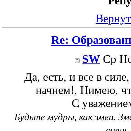
Реп
Вернут
Re: Образован
SW
Ср Но
Да, есть, и все в силе
начнем!, Нимею, чт
С уважением
Будьте мудры, как змеи. З
очень