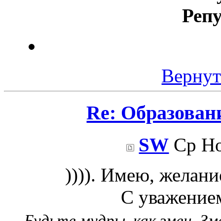
Реп
Вернут
Re: Образован
SW
Ср Но
)))). Имею, желани
С уважением
Будьте мудры, как змеи. З