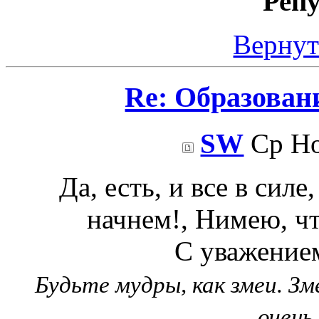
Реп
Вернут
Re: Образован
SW
Ср Но
Да, есть, и все в силе
начнем!, Нимею, чт
С уважением
Будьте мудры, как змеи. З
очень