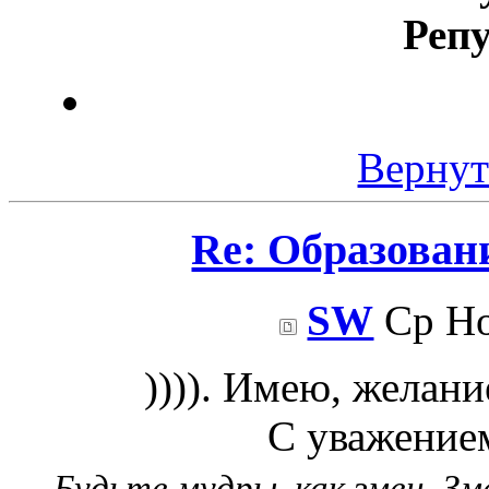
Реп
Вернут
Re: Образован
SW
Ср Но
)))). Имею, желани
С уважением
Будьте мудры, как змеи. З