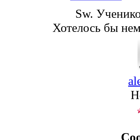
Sw. Ученико
Хотелось бы нем
al
Н
Со