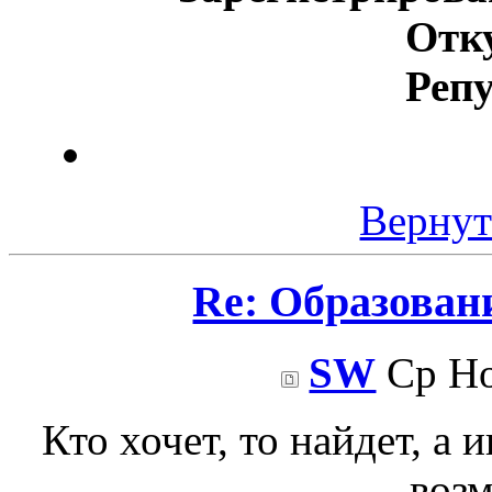
Отк
Реп
Вернут
Re: Образован
SW
Ср Но
Кто хочет, то найдет, а 
воз