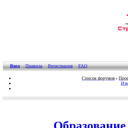
Вход
Правила
Регистрация
FAQ
Список форумов
‹
Проф
Изм
Образование 