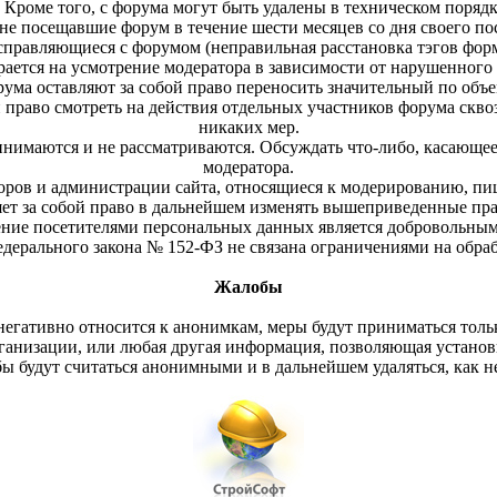
. Кроме того, с форума могут быть удалены в техническом порядк
 не посещавшие форум в течение шести месяцев со дня своего по
 справляющиеся с форумом (неправильная расстановка тэгов фо
ается на усмотрение модератора в зависимости от нарушенного
ума оставляют за собой право переносить значительный по объе
 право смотреть на действия отдельных участников форума скво
никаких мер.
нимаются и не рассматриваются. Обсуждать что-либо, касающеес
модератора.
оров и администрации сайта, относящиеся к модерированию, пи
ет за собой право в дальнейшем изменять вышеприведенные пра
ление посетителями персональных данных является добровольным
Федерального закона № 152-ФЗ не связана ограничениями на обр
Жалобы
 негативно относится к анонимкам, меры будут приниматься толь
ганизации, или любая другая информация, позволяющая установи
бы будут считаться анонимными и в дальнейшем удаляться, как н