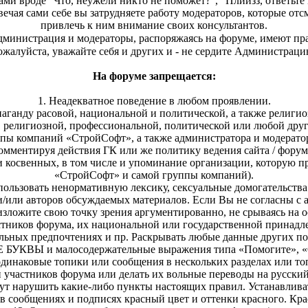
ми вроде "Что, неужели никто не поможет?", "Плиизз, ответьте м
вечая сами себе вы затрудняете работу модераторов, которые от
привлечь к ним внимание своих консультантов.
дминистрация и модераторы, распоряжаясь на форуме, имеют пр
ожалуйста, уважайте себя и других и - не сердите Администрац
На форуме запрещается:
1. Неадекватное поведение в любом проявлении.
паганду расовой, национальной и политической, а также религи
, религиозной, профессиональной, политической или любой дру
ппы компаний «СтройСофт», а также администратора и модерато
омментируя действия ГК или же политику ведения сайта / форум
и косвенных, в том числе и упоминание организации, которую пр
«СтройСофт» и самой группы компаний).
пользовать ненормативную лексику, сексуальные домогательства 
 и/или авторов обсуждаемых материалов. Если Вы не согласны с
зложите свою точку зрения аргументированно, не срываясь на о
астников форума, их национальной или государственной принадл
льных предпочтениях и пр. Раскрывать любые данные других по
Е БУКВЫ и малосодержательные выражения типа «Помогите», «Сп
 одинаковые топики или сообщения в нескольких разделах или то
 участников форума или делать их вольные переводы на русский
гут нарушить какие-либо пункты настоящих правил. Устанавливат
 в сообщениях и подписях красный цвет и оттенки красного. К