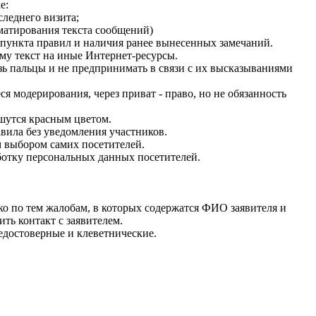
е:
следнего визита;
рматирования текста сообщений)
 пункта правил и наличия ранее вынесенных замечаний.
му текст на иные Интернет-ресурсы.
зь пальцы и не предпринимать в связи с их высказываниями
я модерирования, через приват - право, но не обязанность
шутся красным цветом.
вила без уведомления участников.
 выбором самих посетителей.
аботку персональных данных посетителей.
ко по тем жалобам, в которых содержатся ФИО заявителя и
ть контакт с заявителем.
едостоверные и клеветнические.