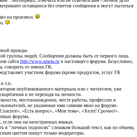
не". Во-первых, отвечать или не отвечать вам - личное дело
сматривают оставшиеся без ответов сообщения и могут пытаться
аво на произвол.
ию.
озной вражды.
гой группы людей. Сообщения должны быть от первого лица.
ров сайта
http://www.smeta.ru
и настоящего форума. Безусловно,
а, говорить от имени ГК.
едставляет участник форума (кроме продуктов, услуг ГК
и т.п.
 автором опубликованного материала или с читателем, уже
скорбления и не переходя на личности.
ежности, местонахождении, месте работы, профессии и
льзователей, не указанные ими самими явно на форуме.
асите», «Есть вопрос», «Моя тема», «Хелп! Срочно!».
пиках форума.
, если они на иностранных языках.
ь в "личных подписях" слишком большой текст, как по объему,
расным цветом пишут только модераторы.