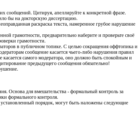
х сообщений. Цитируя, апеллируйте к конкретной фразе.
тило бы на докторскую диссертацию.
неоправданная раскраска текста, намеренное грубое нарушение
ной грамотности, предварительно наберите и проверьте своё
роверки грамотности.
ераторов в публичном топике. С целью сокращения оффтопика и
модераторам сообщение касается чьего-либо нарушения правил
ие касается самого модератора, оно должно быть спокойным и
 цитирование предыдущего сообщения обязательно!
рушение.
ия. Основа для вмешательства - формальный контроль за
мки формального контроля.
х установленный порядок, могут быть наложены следующие