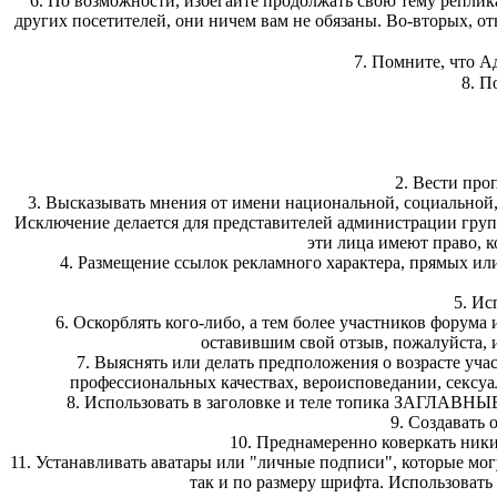
6. По возможности, избегайте продолжать свою тему реплика
других посетителей, они ничем вам не обязаны. Во-вторых, от
7. Помните, что А
8. П
2. Вести про
3. Высказывать мнения от имени национальной, социальной
Исключение делается для представителей администрации гру
эти лица имеют право, к
4. Размещение ссылок рекламного характера, прямых ил
5. Ис
6. Оскорблять кого-либо, а тем более участников форума
оставившим свой отзыв, пожалуйста, и
7. Выяснять или делать предположения о возрасте уч
профессиональных качествах, вероисповедании, сексуа
8. Использовать в заголовке и теле топика ЗАГЛАВНЫ
9. Создавать
10. Преднамеренно коверкать ники
11. Устанавливать аватары или "личные подписи", которые мо
так и по размеру шрифта. Использовать