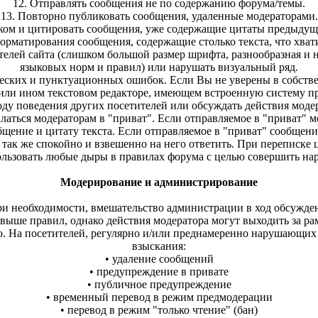
12. Отправлять сообщения не по содержанию форума/темы.
13. Повторно публиковать сообщения, удаленные модераторами.
ком и цитировать сообщения, уже содержащие цитаты предыдущи
орматирования сообщения, содержащие столько текста, что хва
телей сайта (слишком большой размер шрифта, разнообразная и 
языковых норм и правил) или нарушать визуальный ряд.
еских и пунктуационных ошибок. Если Вы не уверены в собствен
или ином текстовом редакторе, имеющем встроенную систему п
оду поведения других посетителей или обсуждать действия мод
аться модераторам в "приват". Если отправляемое в "приват" 
бщение и цитату текста. Если отправляемое в "приват" сообщен
 так же спокойно и взвешенно на него ответить. При переписке
ользовать любые дыры в правилах форума с целью совершить на
Модерирование и администрирование
при необходимости, вмешательство администрации в ход обсужден
ыше правил, однако действия модератора могут выходить за ра
но. На посетителей, регулярно и/или преднамеренно нарушающи
взыскания:
• удаление сообщений
• предупреждение в привате
• публичное предупреждение
• временный перевод в режим предмодерации
• перевод в режим "только чтение" (бан)