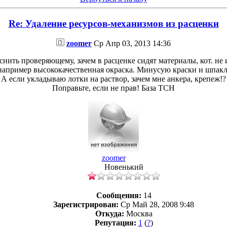
Re: Удаление ресурсов-механизмов из расценки
zoomer
Ср Апр 03, 2013 14:36
снить проверяющему, зачем в расценке сидят материалы, кот. не
например высококачественная окраска. Минусую краски и шпакл
А если укладываю лотки на раствор, зачем мне анкера, крепеж!?
Поправьте, если не прав! База ТСН
zoomer
Новенький
Сообщения:
14
Зарегистрирован:
Ср Май 28, 2008 9:48
Откуда:
Москва
Репутация:
1
(
?
)