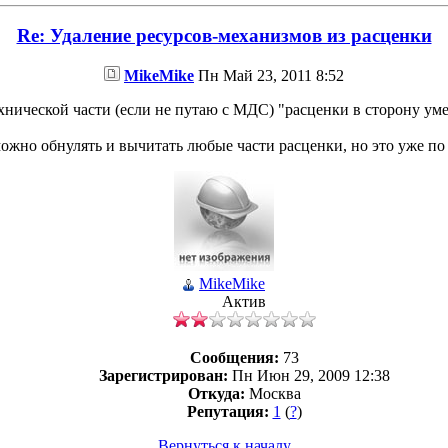
Re: Удаление ресурсов-механизмов из расценки
MikeMike
Пн Май 23, 2011 8:52
хнической части (если не путаю с МДС) "расценки в сторону ум
 можно обнулять и вычитать любые части расценки, но это уже п
MikeMike
Актив
Сообщения:
73
Зарегистрирован:
Пн Июн 29, 2009 12:38
Откуда:
Москва
Репутация:
1
(
?
)
Вернуться к началу