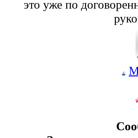
это уже по договорен
руко
M
Соо