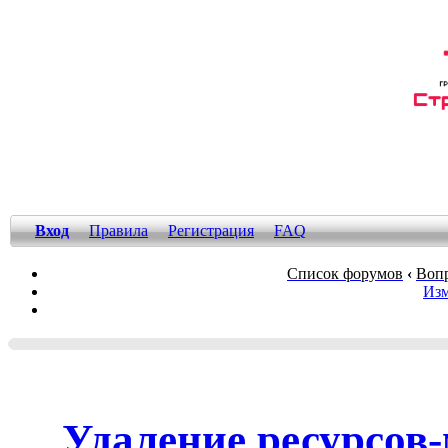
Вход
Правила
Регистрация
FAQ
Список форумов
‹
Вопр
Изм
Удаление ресурсов-