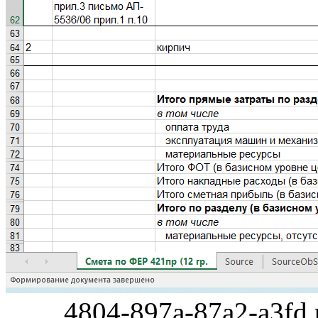
4804-897a-87a2-a3fd.