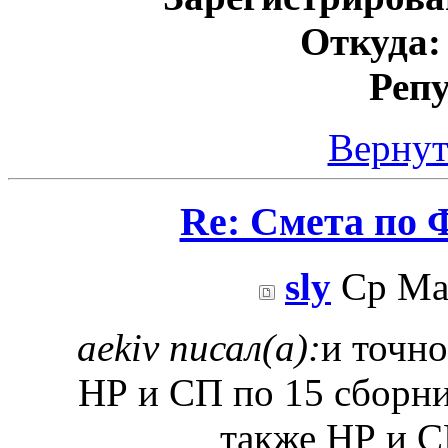
Откуда:
Реп
Вернут
Re: Смета по 
sly
Ср Май
aekiv писал(а):
и точно
НР и СП по 15 сборник
также НР и С