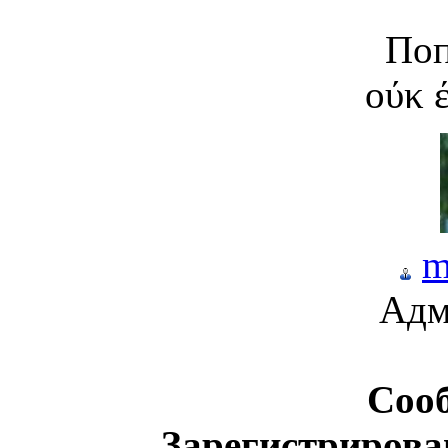
По
оύκ 
m
Адм
Соо
Зарегистрирова