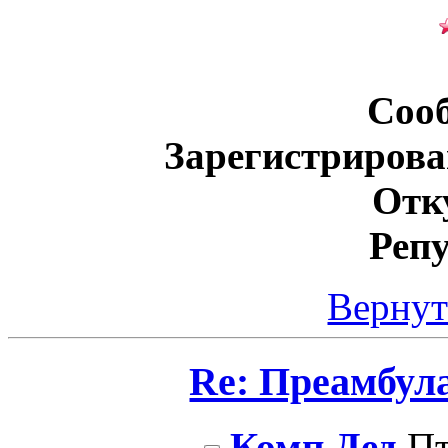
Соо
Зарегистрирова
Отк
Реп
Вернут
Re: Преамбул
Комп Дед
Пт