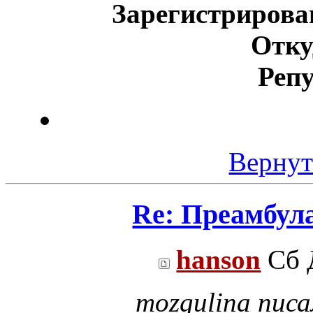
Зарегистрирова
Отку
Реп
Вернут
Re: Преамбул
hanson
Сб Д
mozgulina писа