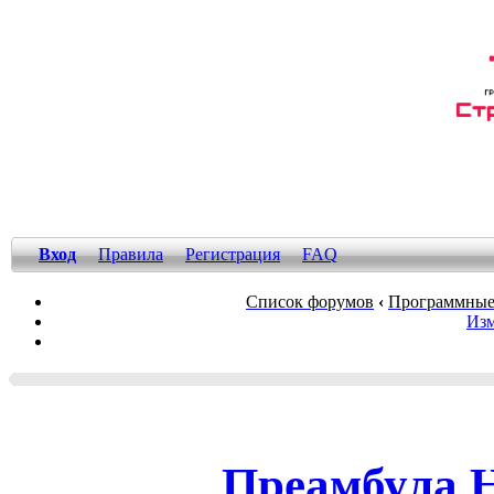
Вход
Правила
Регистрация
FAQ
Список форумов
‹
Программные
Изм
Преамбула 