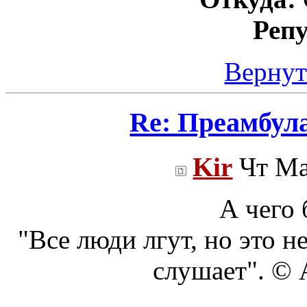
Реп
Вернут
Re: Преамбул
Kir
Чт Ма
А чего 
"Все люди лгут, но это н
слушает". ©