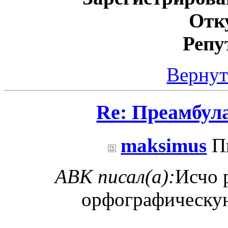
Отк
Репу
Вернут
Re: Преамбул
maksimus
Пн
ABK писал(а):
Исчо 
орфографическу