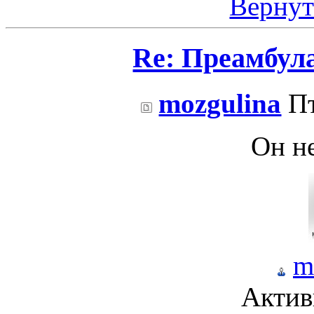
Вернут
Re: Преамбул
mozgulina
Пт
Он не
m
Актив