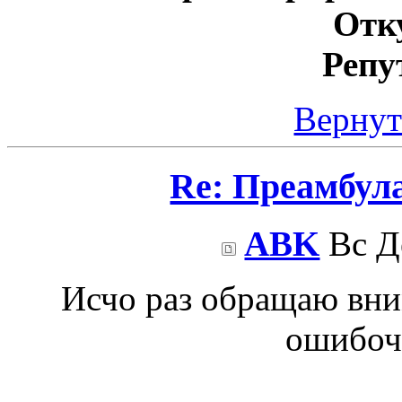
Отк
Репу
Вернут
Re: Преамбул
ABK
Вс Де
Исчо раз обращаю вн
ошибоч