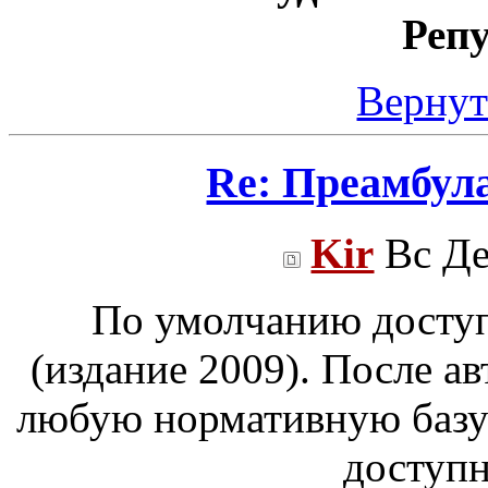
Реп
Вернут
Re: Преамбул
Kir
Вс Де
По умолчанию досту
(издание 2009). После а
любую нормативную базу
доступн