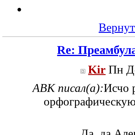
Вернут
Re: Преамбул
Kir
Пн Де
ABK писал(а):
Исчо 
орфографическую 
Да, да Але