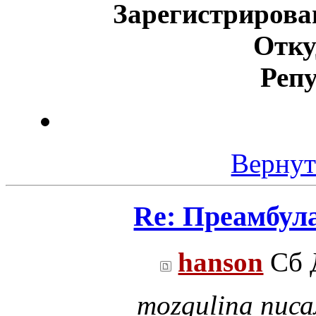
Зарегистрирова
Отку
Реп
Вернут
Re: Преамбул
hanson
Сб Д
mozgulina писа