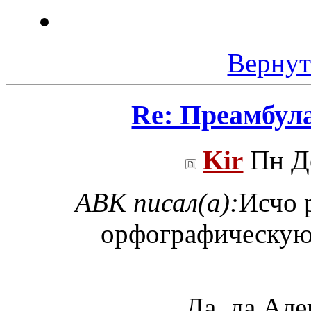
Вернут
Re: Преамбул
Kir
Пн Де
ABK писал(а):
Исчо 
орфографическую 
Да, да Але