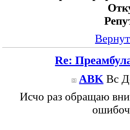
Отк
Репу
Вернут
Re: Преамбул
ABK
Вс Де
Исчо раз обращаю вн
ошибоч