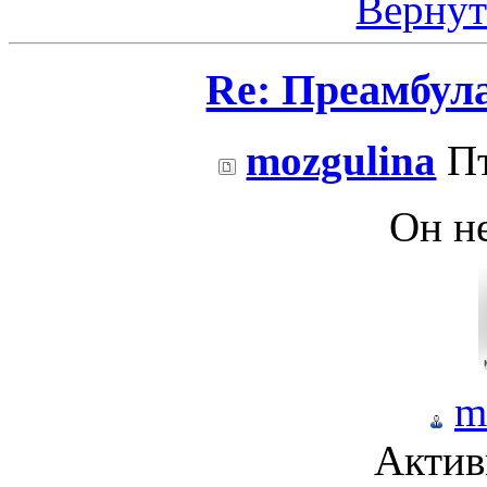
Вернут
Re: Преамбул
mozgulina
Пт
Он не
m
Актив