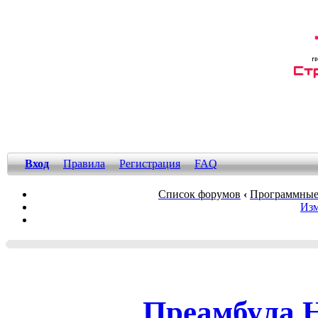
Вход
Правила
Регистрация
FAQ
Список форумов
‹
Программные
Изм
Преамбула 