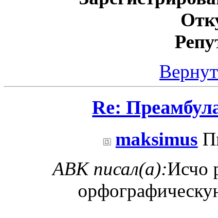
Отк
Репу
Вернут
Re: Преамбул
maksimus
Пн
ABK писал(а):
Исчо 
орфографическу