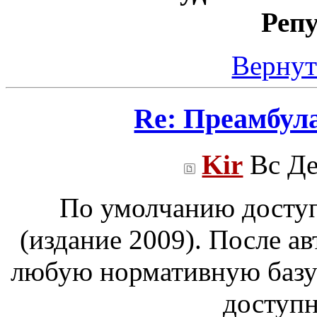
Реп
Вернут
Re: Преамбул
Kir
Вс Де
По умолчанию досту
(издание 2009). После а
любую нормативную базу
доступн