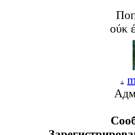
По
оύκ 
m
Адм
Соо
Зарегистрирова