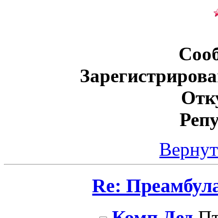
Соо
Зарегистрирова
Отк
Реп
Вернут
Re: Преамбул
Комп Дед
Пт