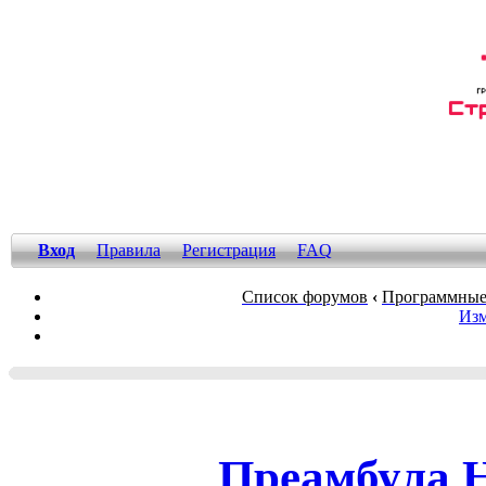
Вход
Правила
Регистрация
FAQ
Список форумов
‹
Программные
Изм
Преамбула 