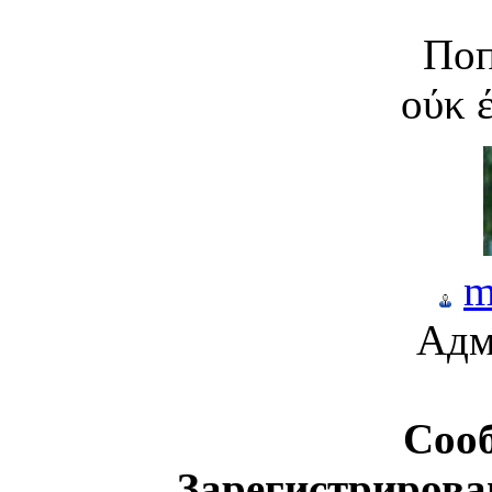
По
оύκ 
m
Адм
Соо
Зарегистрирова