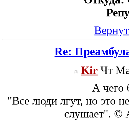
Реп
Вернут
Re: Преамбул
Kir
Чт Ма
А чего 
"Все люди лгут, но это н
слушает". ©