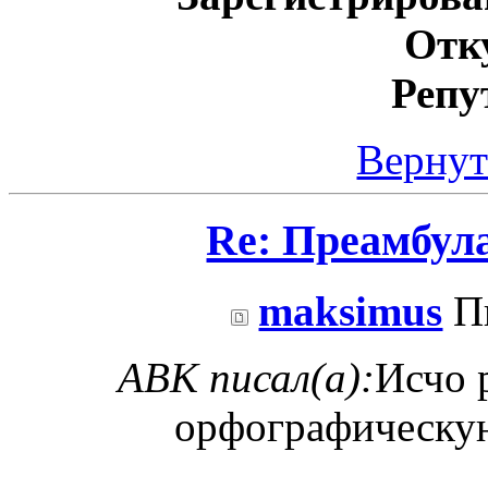
Отк
Репу
Вернут
Re: Преамбул
maksimus
Пн
ABK писал(а):
Исчо 
орфографическу