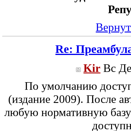
Реп
Вернут
Re: Преамбул
Kir
Вс Де
По умолчанию досту
(издание 2009). После а
любую нормативную базу
доступн