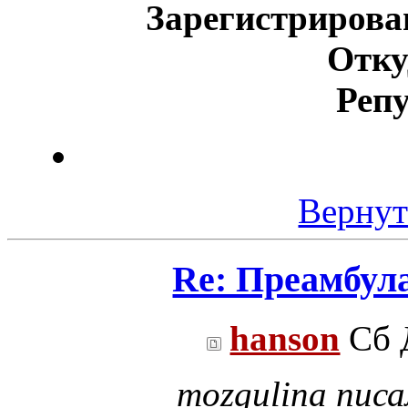
Зарегистрирова
Отку
Реп
Вернут
Re: Преамбул
hanson
Сб Д
mozgulina писа