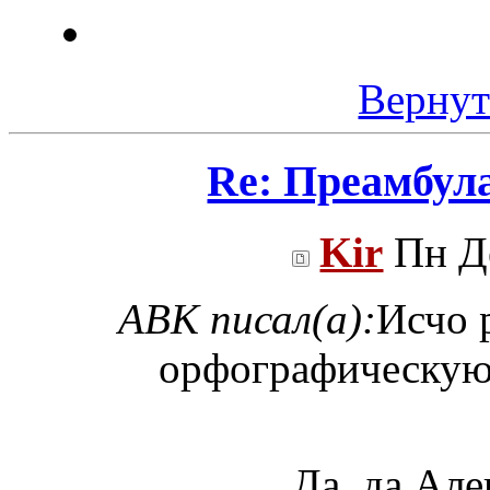
Вернут
Re: Преамбул
Kir
Пн Де
ABK писал(а):
Исчо 
орфографическую 
Да, да Але