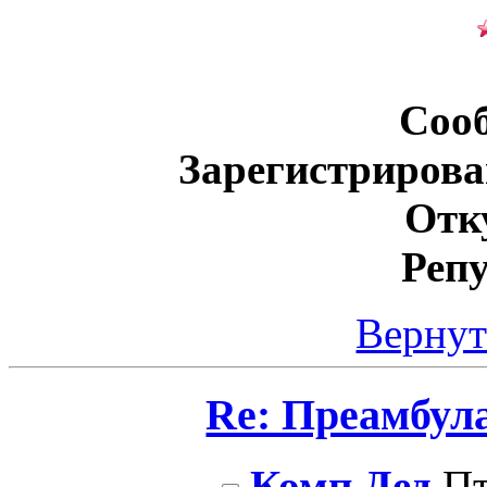
Соо
Зарегистрирова
Отк
Реп
Вернут
Re: Преамбул
Комп Дед
Пт