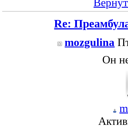
Вернут
Re: Преамбул
mozgulina
Пт
Он не
m
Актив