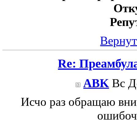
Отк
Репу
Вернут
Re: Преамбул
ABK
Вс Де
Исчо раз обращаю вн
ошибоч