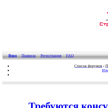
Вход
Правила
Регистрация
FAQ
Список форумов
‹
П
Изм
Требуются конс