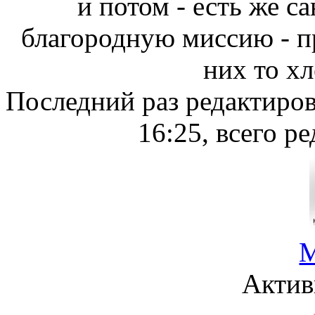
и потом - есть же с
благородную миссию - пр
них то хл
Последний раз редактиро
16:25, всего ре
М
Актив