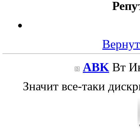
Репу
Вернут
ABK
Вт Ию
Значит все-таки диск