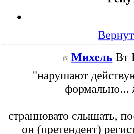
Вернут
Михель
Вт 
"нарушают действую
формально...
странновато слышать, пос
он (претендент) регис