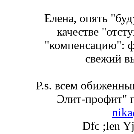
Елена, опять "буд
качестве "отс
"компенсацию": 
свежий в
P.s. всем обиженны
Элит-профит" 
nika
Dfc ;len Yj