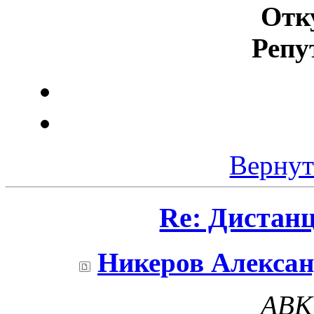
Отк
Репу
Вернут
Re: Дистан
Никеров Алекса
ABK 