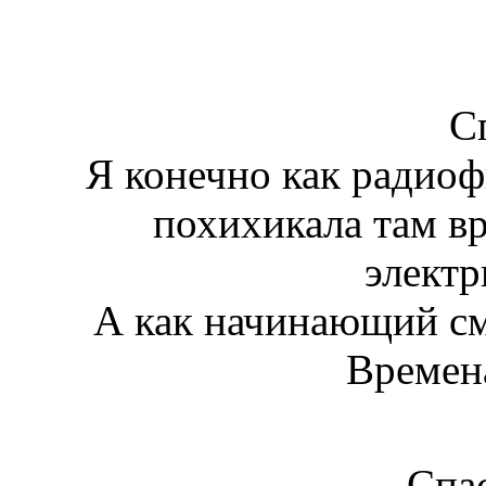
С
Я конечно как радиоф
похихикала там в
элект
А как начинающий см
Времен
Спа