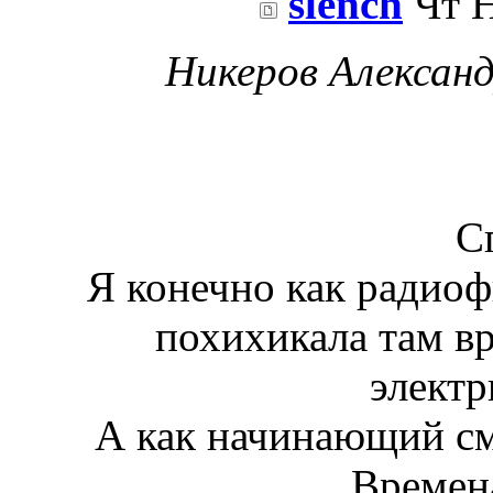
slench
Чт Н
Никеров Александ
С
Я конечно как радиоф
похихикала там в
элект
А как начинающий см
Времен