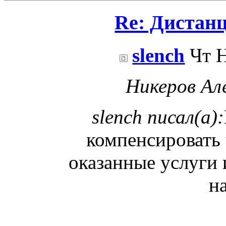
Re: Дистан
slench
Чт Н
Никеров Але
slench писал(а):
компенсировать 
оказанные услуги 
н