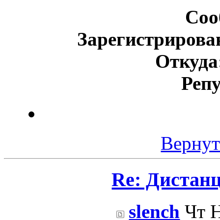
Соо
Зарегистрирова
Откуда
Реп
Вернут
Re: Дистан
slench
Чт Н