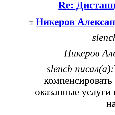
Re: Дистан
Никеров Алекса
slenc
Никеров Але
slench писал(а):
компенсировать 
оказанные услуги 
н