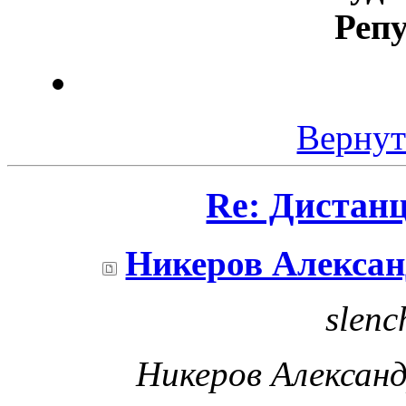
Реп
Вернут
Re: Дистан
Никеров Алекса
slenc
Никеров Александ