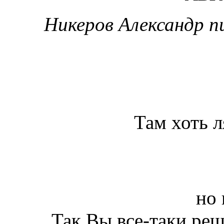
Никеров Александр пи
Там хоть 
но 
Так Вы все-таки реш