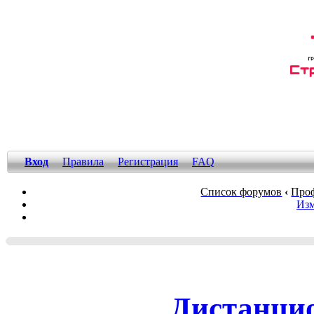
Вход
Правила
Регистрация
FAQ
Список форумов
‹
Проф
Изм
Дистанцио