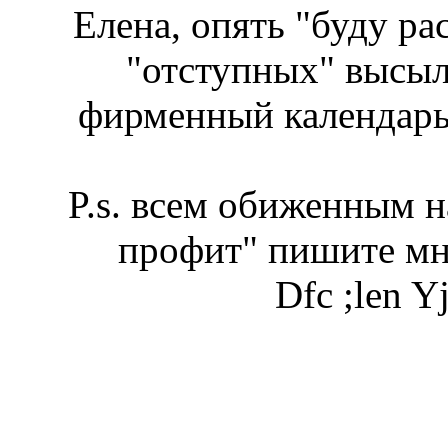
Елена, опять "буду рас
"отступных" высы
фирменный календарь
P.s. всем обиженным н
профит" пишите мн
Dfc ;len Yj