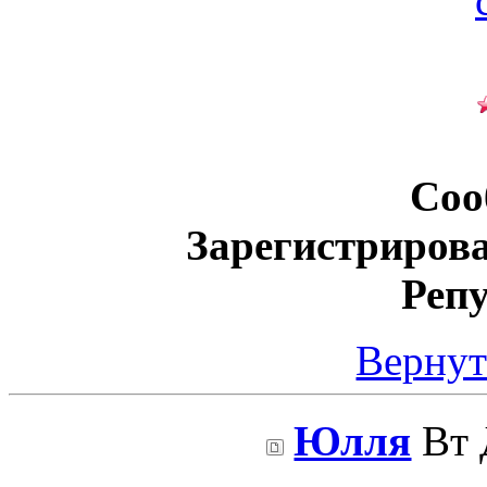
Соо
Зарегистриров
Реп
Вернут
Юлля
Вт 