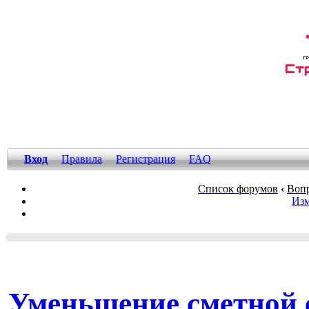
Вход
Правила
Регистрация
FAQ
Список форумов
‹
Вопр
Изм
Уменьшение сметной с