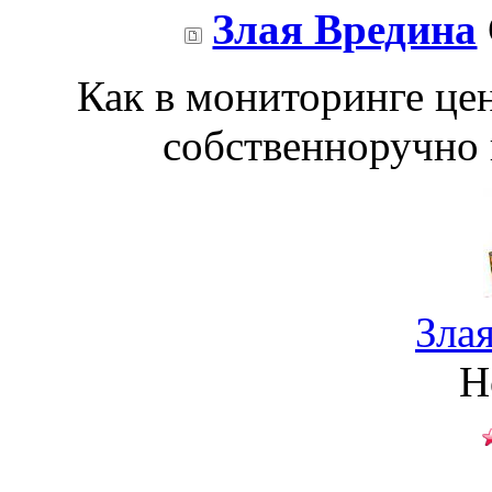
Злая Вредина
Как в мониторинге це
собственноручно 
Зла
Н