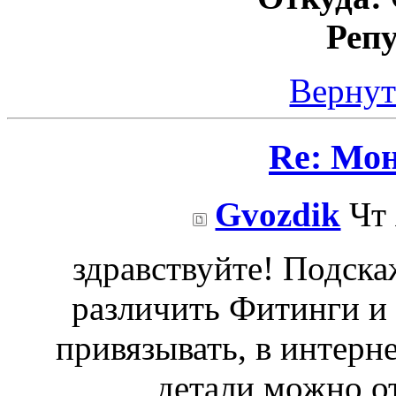
Реп
Вернут
Re: Мо
Gvozdik
Чт 
здравствуйте! Подска
различить Фитинги и 
привязывать, в интерне
детали можно от