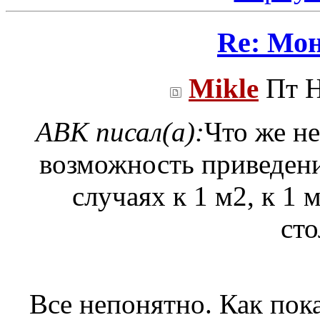
Re: Мо
Mikle
Пт Н
ABK писал(а):
Что же н
возможность приведения
случаях к 1 м2, к 1 
сто
Все непонятно. Как пока