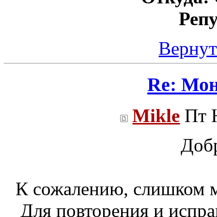
Реп
Вернут
Re: Мо
Mikle
Пт Н
Доб
К сожалению, слишком м
Для повторения и испр