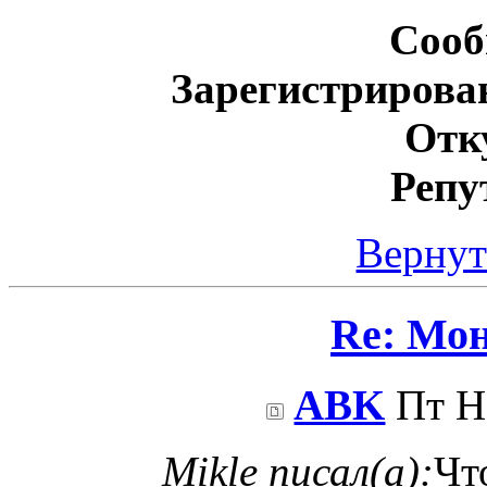
Сооб
Зарегистрирова
Отк
Репу
Вернут
Re: Мо
ABK
Пт Но
Mikle писал(а):
Чт