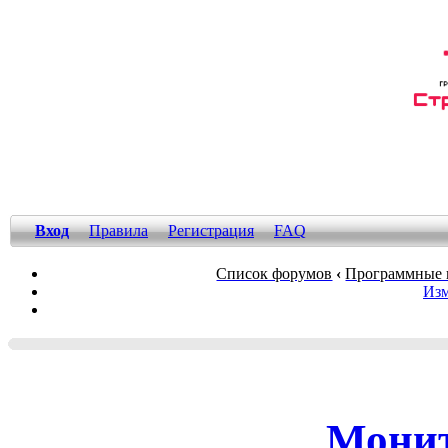
Вход
Правила
Регистрация
FAQ
Список форумов
‹
Программные 
Изм
Монит