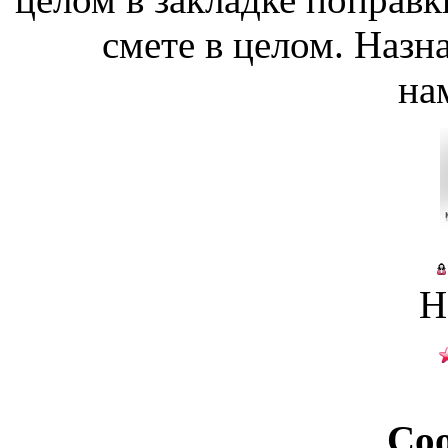
смете в целом. Назн
на
Н
Со