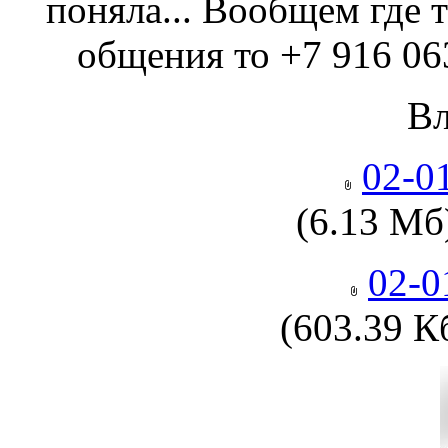
поняла... Вообщем где т
общения то +7 916 063
В
02-0
(6.13 Мб
02-
(603.39 К