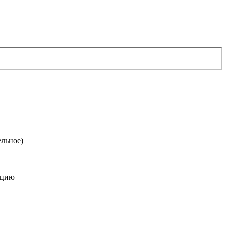
льное)
ацию