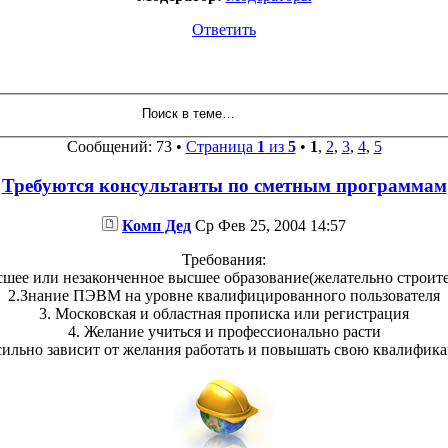
Ответить
Сообщений: 73 •
Страница
1
из
5
•
1
,
2
,
3
,
4
,
5
Требуются консультанты по сметным программам
Комп Дед
Ср Фев 25, 2004 14:57
Требования:
сшее или незаконченное высшее образование(желательно строите
2.Знание ПЭВМ на уровне квалифицированного пользователя
3. Московская и областная прописка или регистрация
4. Желание учиться и профессионально расти
сильно зависит от желания работать и повышать свою квалифик