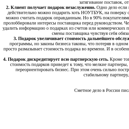
затягивание поставок, от
2. Клиент получает подарок незаслуженно.
Одно дело если 
действительно можно подарить хоть НОУТБУК, на поверку о
можно считать подарок оправданным. Но в 90% покупателями я
пролоббировали интересы поставщика перед руководством. Чем 
удалить информацию о подарках из счетов или коммерческих п
смены поставщика чувствуя себя обяза
3. Подарок увеличивает стоимость дальнейшего обсл
программы, но законы бизнеса таковы, что потеряв в одно
просто размазывает стоимость подарка во времени. И в особе
4. Подарок дискредитирует всю партнерскую сеть.
Кроме тог
стоимость подарков приведет к тому, что мелкие партнеры
переориентировать бизнес. При этом очень сильно пост
стабильному партнеру,
Сметное дело в России пис