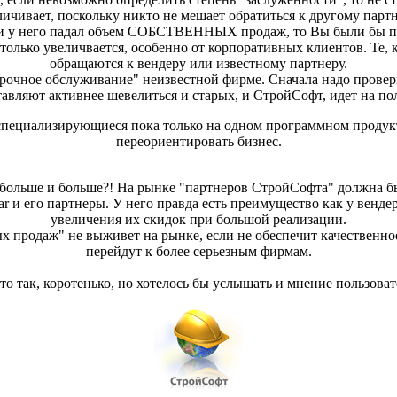
ичивает, поскольку никто не мешает обратиться к другому парт
 у него падал объем СОБСТВЕННЫХ продаж, то Вы были бы пра
 только увеличвается, особенно от корпоративных клиентов. Те, 
обращаются к вендеру или известному партнеру.
рочное обслуживание" неизвестной фирме. Сначала надо провери
тавляют активнее шевелиться и старых, и СтройСофт, идет на по
специализирующиеся пока только на одном программном продукт
переориентировать бизнес.
се больше и больше?! На рынке "партнеров СтройСофта" должна б
 и его партнеры. У него правда есть преимущество как у вендер
увеличения их скидок при большой реализации.
ых продаж" не выживет на рынке, если не обеспечит качественное
перейдут к более серьезным фирмам.
это так, коротенько, но хотелось бы услышать и мнение пользоват