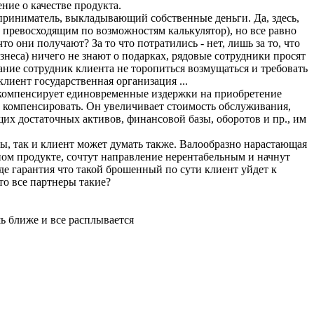
ение о качестве продукта.
приниматель, выкладывающий собственные деньги. Да, здесь,
превосходящим по возможностям калькулятор), но все равно
 они получают? За то что потратились - нет, лишь за то, что
знеса) ничего не знают о подарках, рядовые сотрудники просят
ние сотрудник клиента не торопиться возмущаться и требовать
лиент государственная организация ...
е компенсирует единовременные издержки на приобретение
и компенсировать. Он увеличивает стоимость обслуживания,
их достаточных активов, финансовой базы, оборотов и пр., им
ы, так и клиент может думать также. Валообразно нарастающая
ном продукте, сочтут направление нерентабельным и начнут
е гарантия что такой брошенный по сути клиент уйдет к
то все партнеры такие?
ь ближе и все расплывается