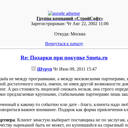
Группа компаний «СтройСофт»
Зарегистрирован:
Чт Авг 22, 2002 11:06
Откуда:
Москва
Вернуться к началу
Re: Подарки при покупке Smeta.ru
Шуруп
Чт Июн 09, 2011 15:47
борьба не между программами, а между московскими партнерами, 
й достаточного опыта, имени, не имея другой возможности док
нг. А раз стоимость лицензий снижать нельзя, она строго опред
рки предлагаемые крупными, стабильными партнерами лишь защ
ченный к какому-то событию или дате - благо, клиента надо люб
говориться важнее внимание. Подарок как форма привлечения клие
артнера
. Клиент зачастую выбирает поставщика не по заслугам, 
честву нареканий быть не может, но купившийся на серьезный п