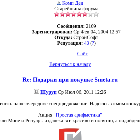
Комп Дед
Старейшина форума
Сообщения:
2169
Зарегистрирован:
Ср Фев 04, 2004 12:57
Откуда:
СтройСофт
Репутация:
43
(
?
)
Сайт
Вернуться к началу
Re: Подарки при покупке Smeta.ru
Шуруп
Ср Июл 06, 2011 12:26
енить наше очередное спецпредложение. Надеюсь затмим конку
Акция
"Простая арифметика"
али Моне и Ренуар - издалека все красиво и понятно, а подойдеш