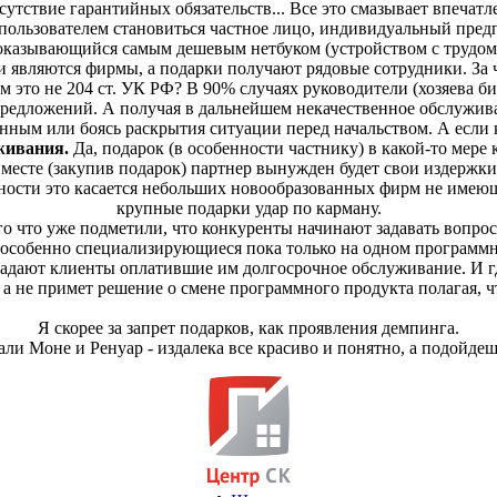
сутствие гарантийных обязательств... Все это смазывает впечатл
пользователем становиться частное лицо, индивидуальный пред
казывающийся самым дешевым нетбуком (устройством с трудом 
вляются фирмы, а подарки получают рядовые сотрудники. За что
это не 204 ст. УК РФ? В 90% случаях руководители (хозяева би
редложений. А получая в дальнейшем некачественное обслужива
нным или боясь раскрытия ситуации перед начальством. А если к
уживания.
Да, подарок (в особенности частнику) в какой-то мер
м месте (закупив подарок) партнер вынужден будет свои издержк
нности это касается небольших новообразованных фирм не имеющ
крупные подарки удар по карману.
о что уже подметили, что конкуренты начинают задавать вопрос
, особенно специализирующиеся пока только на одном программ
радают клиенты оплатившие им долгосрочное обслуживание. И гд
 а не примет решение о смене программного продукта полагая, ч
Я скорее за запрет подарков, как проявления демпинга.
али Моне и Ренуар - издалека все красиво и понятно, а подойдеш