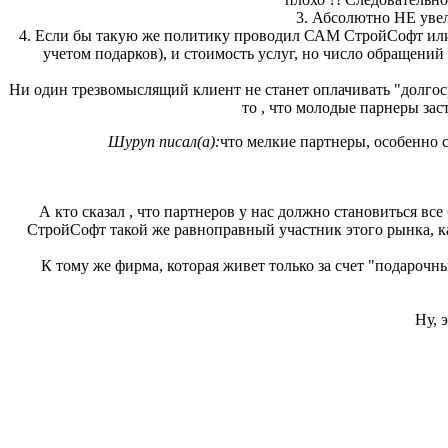
3. Абсолютно НЕ увел
4. Если бы такую же политику проводил САМ СтройСофт или
учетом подарков), и стоимость услуг, но число обращений
Ни один трезвомыслящий клиент не станет оплачивать "долгос
то , что молодые парнеры зас
Шуруп писал(а):
что мелкие партнеры, особенно 
А кто сказал , что партнеров у нас должно становиться в
СтройСофт такой же равноправный участник этого рынка, каr
К тому же фирма, которая живет только за счет "подарочн
Ну, 