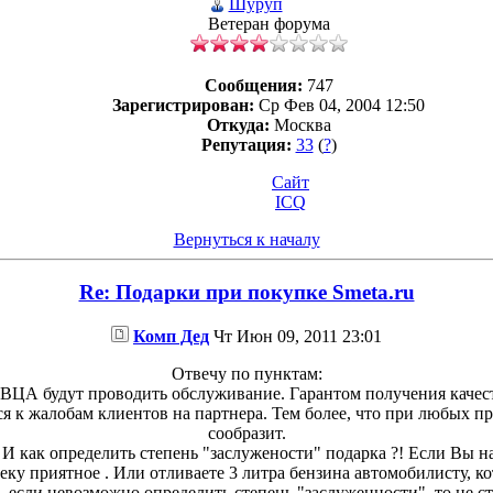
Шуруп
Ветеран форума
Сообщения:
747
Зарегистрирован:
Ср Фев 04, 2004 12:50
Откуда:
Москва
Репутация:
33
(
?
)
Сайт
ICQ
Вернуться к началу
Re: Подарки при покупке Smeta.ru
Комп Дед
Чт Июн 09, 2011 23:01
Отвечу по пунктам:
ВЦА будут проводить обслуживание. Гарантом получения качес
ся к жалобам клиентов на партнера. Тем более, что при любых 
сообразит.
 как определить степень "заслужености" подарка ?! Если Вы на 
еку приятное . Или отливаете 3 литра бензина автомобилисту, ко
, если невозможно определить степень "заслуженности", то не ст