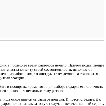
коих в последнее время развелось немало. Причем подавляющее
азательства клиенту своей состоятельности, используют
елена разработчиком, то инструментом демпинга становится
итная реакция.
ить и поощрять, кроме того при выборе подарка его стоимость
нта - зло, вот несколько тому резонов:
а лишь основываясь на размере подарка. И потом страдает. Да,
одарок пользователь зачастую получает некачественный сервис,