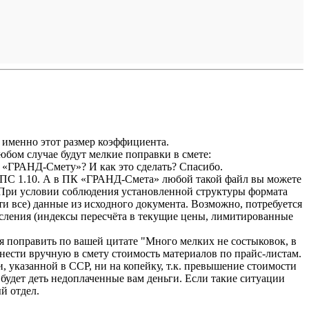
и именно этот размер коэффициента.
любом случае будут мелкие поправки в смете:
в «ГРАНД-Смету»? И как это сделать? Спасибо.
АРПС 1.10. А в ПК «ГРАНД-Смета» любой такой файл вы можете
 При условии соблюдения установленной структуры формата
и все) данные из исходного документа. Возможно, потребуется
сления (индексы пересчёта в текущие цены, лимитированные
ся поправить по вашей цитате "Много мелких не состыковок, в
нести вручную в смету стоимость материалов по прайс-листам.
, указанной в ССР, ни на копейку, т.к. превышение стоимости
а будет деть недоплаченные вам деньги. Если такие ситуации
ый отдел.