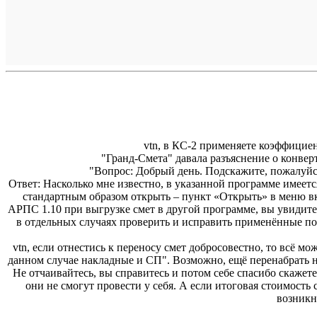
vtn, в КС-2 применяете коэффициен
"Гранд-Смета" давала разъяснение о конверт
"Вопрос: Добрый день. Подскажите, пожалуйст
Ответ: Насколько мне известно, в указанной программе имее
стандартным образом открыть – пункт «Открыть» в меню в
АРПС 1.10 при выгрузке смет в другой программе, вы увидите
в отдельных случаях проверить и исправить применённые п
vtn, если отнестись к переносу смет добросовестно, то всё 
данном случае накладные и СП". Возможно, ещё перенабрать н
Не отчаивайтесь, вы справитесь и потом себе спасибо скажет
они не смогут провести у себя. А если итоговая стоимость 
возникну