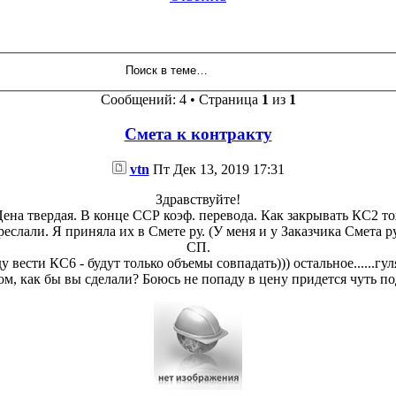
Сообщений: 4 • Страница
1
из
1
Смета к контракту
vtn
Пт Дек 13, 2019 17:31
Здравствуйте!
Цена твердая. В конце ССР коэф. перевода. Как закрывать КС2 тож
слали. Я приняла их в Смете ру. (У меня и у Заказчика Смета р
СП.
у вести КС6 - будут только объемы совпадать))) остальное......гул
м, как бы вы сделали? Боюсь не попаду в цену придется чуть по