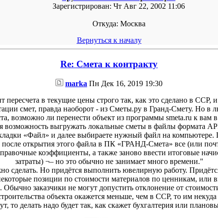
Зарегистрирован:
Чт Авг 22, 2002 11:06
Откуда:
Москва
Вернуться к началу
Re: Смета к контракту
marka
Пн Дек 16, 2019 19:30
т пересчета в текущие цены строго так, как это сделано в ССР, 
ации смет, правда наоборот - из Сметы.ру в Гранд-Смету. Но в 
а, возможно ли перенести объект из программы smeta.ru к вам 
тся возможность выгружать локальные сметы в файлы формата 
кладки «Файл» и далее выбираете нужный файл на компьютере.
 после открытия этого файла в ПК «ГРАНД-Смета» все (или почт
оправочные коэффициенты, а также заново ввести итоговые начи
затраты) ¬– но это обычно не занимает много времени."
можно сделать. Но придётся выполнить ювелирную работу. Придёт
екоторые позиции по стоимости материалов по ценникам, или в
е. Обычно заказчики не могут допустить отклонение от стоимости
строительства объекта окажется меньше, чем в ССР, то им некуд
т, то делать надо будет так, как скажет бухгалтерия или планов