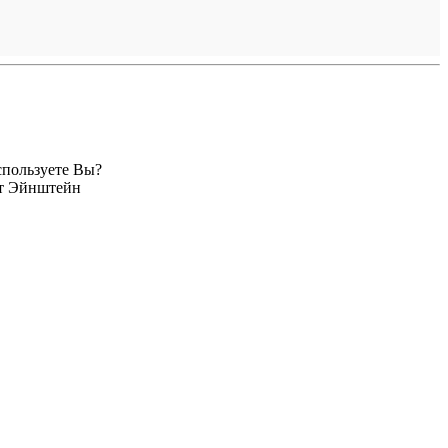
спользуете Вы?
рт Эйнштейн