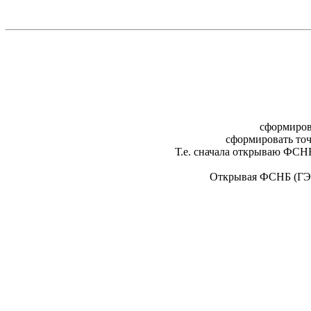
сформирова
сформировать точ
Т.е. сначала открываю ФСН
Открывая ФСНБ (ГЭС