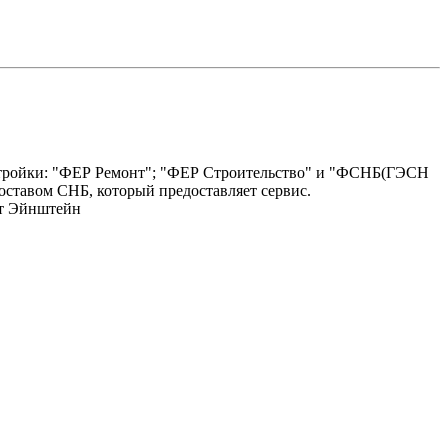
настройки: "ФЕР Ремонт"; "ФЕР Строительство" и "ФСНБ(ГЭСН
составом СНБ, который предоставляет сервис.
рт Эйнштейн