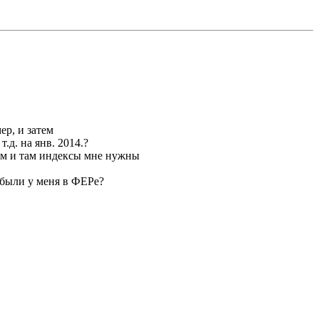
ер, и затем
д. на янв. 2014.?
ам и там индексы мне нужны
были у меня в ФЕРе?