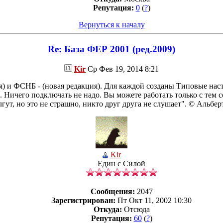
Репутация:
0
(
?
)
Вернуться к началу
Re: База ФЕР 2001 (ред.2009)
Kir
Ср Фев 19, 2014 8:21
ция) и ФСНБ - (новая редакция). Для каждой созданы Типовые 
 Ничего подключать не надо. Вы можете работать только с тем 
лгут, но это не страшно, никто друг друга не слушает". © Альбе
Kir
Един с Силой
Сообщения:
2047
Зарегистрирован:
Пт Окт 11, 2002 10:30
Откуда:
Отсюда
Репутация:
60
(
?
)