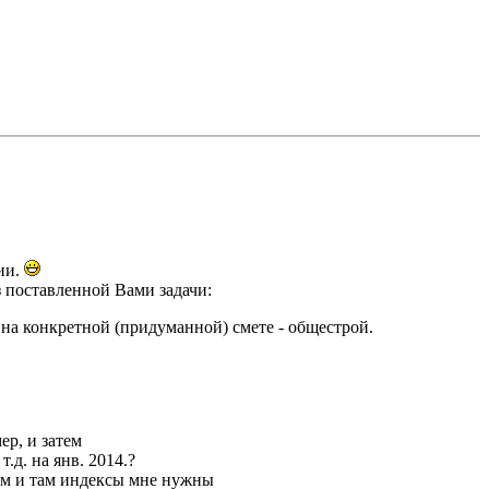
ии.
з поставленной Вами задачи:
на конкретной (придуманной) смете - общестрой.
ер, и затем
д. на янв. 2014.?
ам и там индексы мне нужны