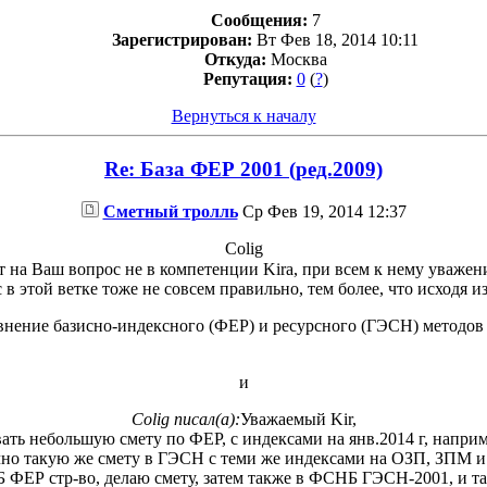
Сообщения:
7
Зарегистрирован:
Вт Фев 18, 2014 10:11
Откуда:
Москва
Репутация:
0
(
?
)
Вернуться к началу
Re: База ФЕР 2001 (ред.2009)
Сметный тролль
Ср Фев 19, 2014 12:37
Colig
т на Ваш вопрос не в компетенции Kira, при всем к нему уважен
 в этой ветке тоже не совсем правильно, тем более, что исходя и
внение базисно-индексного (ФЕР) и ресурсного (ГЭСН) методов 
и
Colig писал(а):
Уважаемый Kir,
ть небольшую смету по ФЕР, с индексами на янв.2014 г, наприм
но такую же смету в ГЭСН с теми же индексами на ОЗП, ЗПМ и т.
Б ФЕР стр-во, делаю смету, затем также в ФСНБ ГЭСН-2001, и т