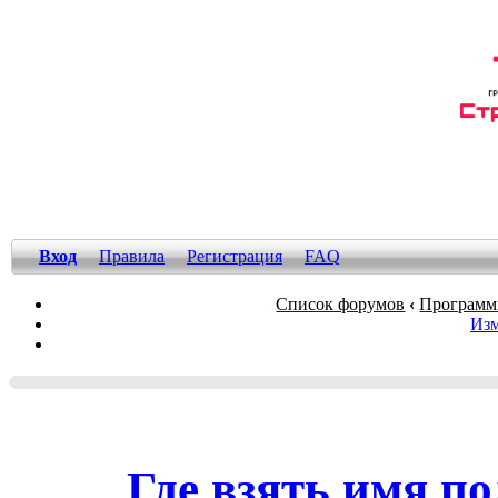
Вход
Правила
Регистрация
FAQ
Список форумов
‹
Программ
Изм
Где взять имя п