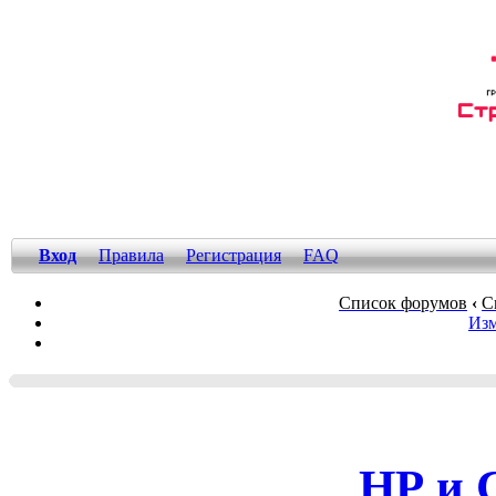
Вход
Правила
Регистрация
FAQ
Список форумов
‹
С
Изм
НР и 