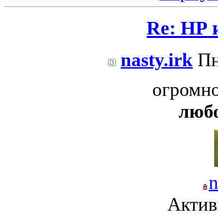
Re: НР
nasty.irk
Пн
огромно
люб
n
Актив