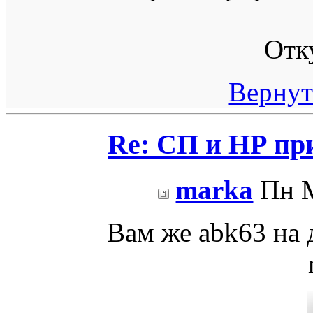
Отк
Вернут
Re: СП и НР пр
marka
Пн М
Вам же abk63 на д