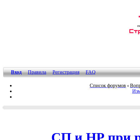
Вход
Правила
Регистрация
FAQ
Список форумов
‹
Вопр
Изм
СП и НР при 