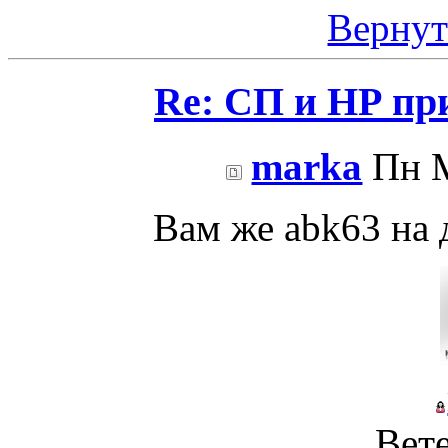
Вернут
Re: СП и НР пр
marka
Пн М
Вам же abk63 на д
Вет