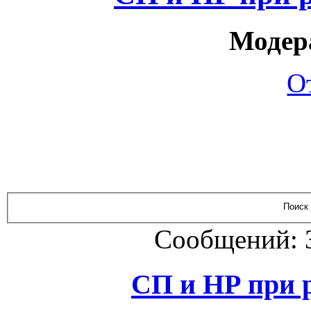
Модер
О
Сообщений: 
СП и НР при 