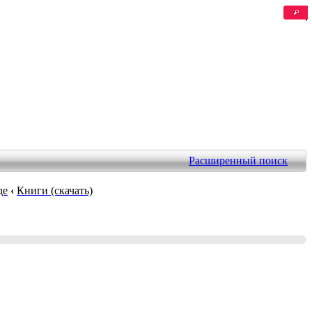
Расширенный поиск
де
‹
Книги (скачать)