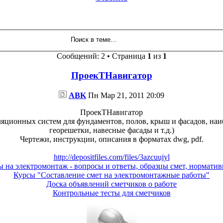
Сообщений: 2 • Страница
1
из
1
ПроекТНавигатор
ABK
Пн Мар 21, 2011 20:09
ПроекТНавигатор
ляционных систем для фундаментов, полов, крыш и фасадов, на
георешетки, навесные фасады и т.д.)
Чертежи, инструкции, описания в форматах dwg, pdf.
http://depositfiles.com/files/3azcuujyl
ы на электромонтаж - вопросы и ответы, образцы смет, норматив
Курсы "Составление смет на электромонтажные работы"
Доска объявлений сметчиков о работе
Контрольные тесты для сметчиков