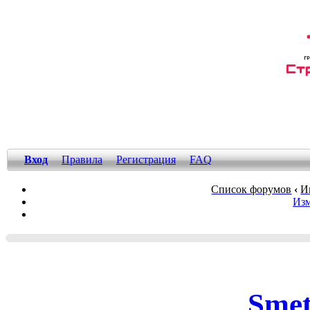
Вход
Правила
Регистрация
FAQ
Список форумов
‹
И
Изм
Smet