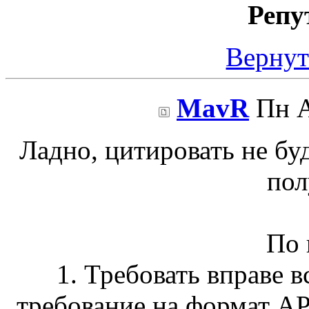
Репу
Вернут
MavR
Пн А
Ладно, цитировать не бу
пол
По 
1. Требовать вправе в
требование на формат АР