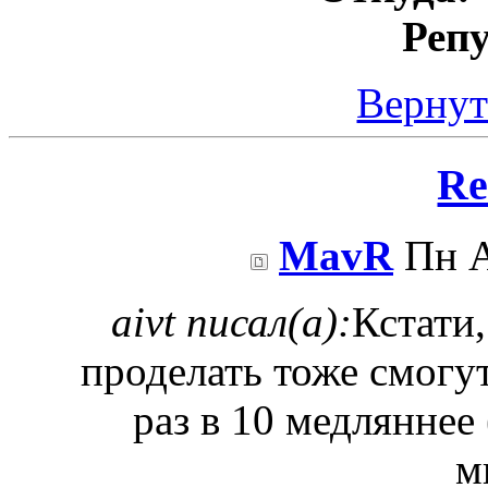
Реп
Вернут
Re
MavR
Пн А
aivt писал(а):
Кстати
проделать тоже смогут
раз в 10 медляннее
м