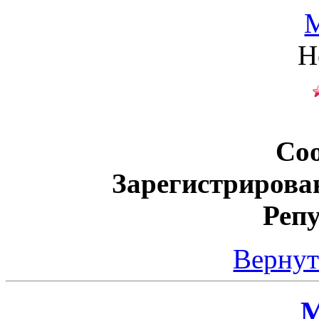
M
Н
Со
Зарегистрирова
Реп
Вернут
M