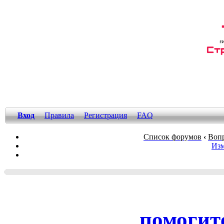
Вход
Правила
Регистрация
FAQ
Список форумов
‹
Вопр
Изм
помогите