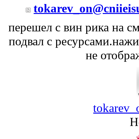
tokarev_on@cniieis
перешел с вин рика на см
подвал с ресурсами.наж
не отобра
tokarev_
Н