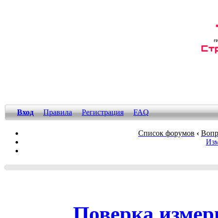
Вход
Правила
Регистрация
FAQ
Список форумов
‹
Вопр
Изм
Поверка измер