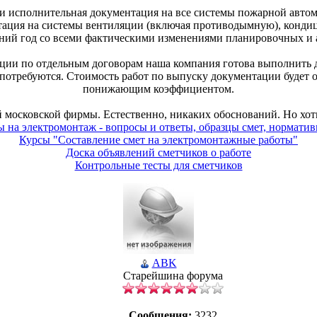
) и исполнительная документация на все системы пожарной автом
нтация на системы вентиляции (включая противодымную), кондиц
дний год со всеми фактическими изменениями планировочных и
ации по отдельным договорам наша компания готова выполнить 
отребуются. Стоимость работ по выпуску документации будет о
понижающим коэффициентом.
 московской фирмы. Естественно, никаких обоснований. Но хоть
ы на электромонтаж - вопросы и ответы, образцы смет, норматив
Курсы "Составление смет на электромонтажные работы"
Доска объявлений сметчиков о работе
Контрольные тесты для сметчиков
ABK
Старейшина форума
Сообщения:
3232