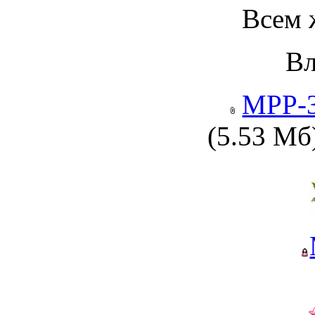
Всем
В
МРР-3
(5.53 Мб