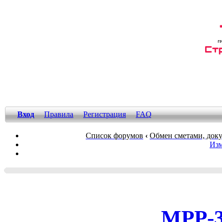
Вход
Правила
Регистрация
FAQ
Список форумов
‹
Обмен сметами, док
Изм
МРР-3