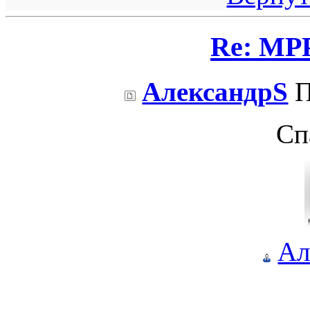
Re: МРР
АлександрS
П
Сп
Ал