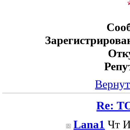
Соо
Зарегистрирова
Отк
Репу
Вернут
Re: Т
Lana1
Чт И