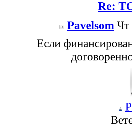
Re: Т
Pavelsom
Чт 
Если финансирован
договоренно
P
Вет