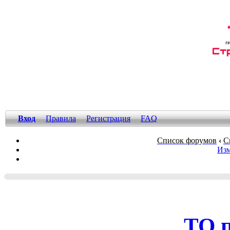
Вход
Правила
Регистрация
FAQ
Список форумов
‹
С
Изм
ТО 