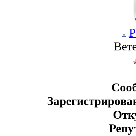
P
Вет
Соо
Зарегистрирова
Отк
Репу