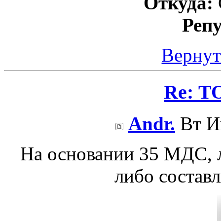
Откуда:
Реп
Вернут
Re: Т
Andr.
Вт И
На основании 35 МДС, л
либо составл