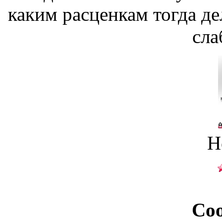
каким расценкам тогда де
сла
Н
Со