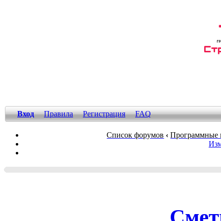
Вход
Правила
Регистрация
FAQ
Список форумов
‹
Программные 
Изм
Смет