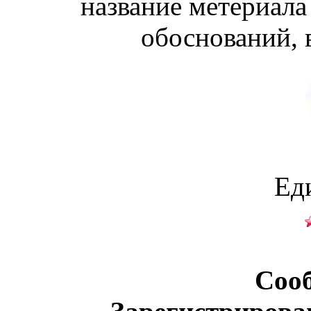
название метериала
обоснований, 
Ед
Соо