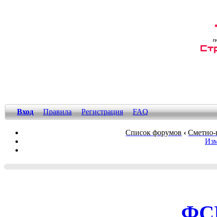
Вход
Правила
Регистрация
FAQ
Список форумов
‹
Сметно-
Изм
ФС