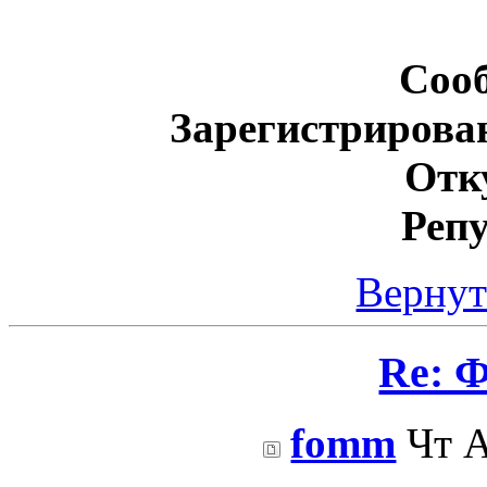
Соо
Зарегистрирова
Отк
Реп
Вернут
Re: 
fomm
Чт А