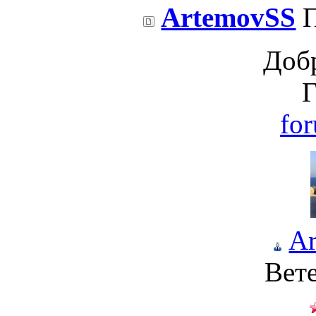
ArtemovSS
П
Доб
Г
fo
A
Вет