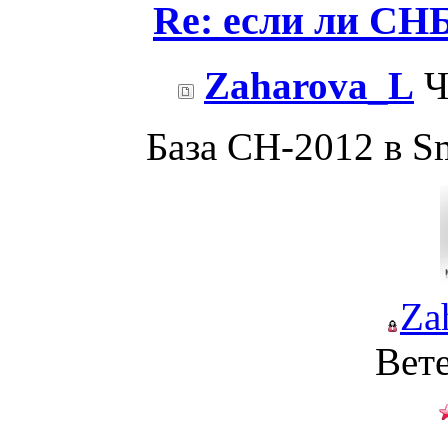
Re: если ли СНБ
Zaharova_L
Ч
База СН-2012 в Sm
Za
Вет