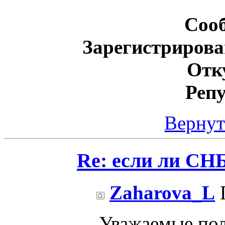
Соо
Зарегистрирова
Отк
Реп
Вернут
Re: если ли СНБ
Zaharova_L
П
Уважаемые пол