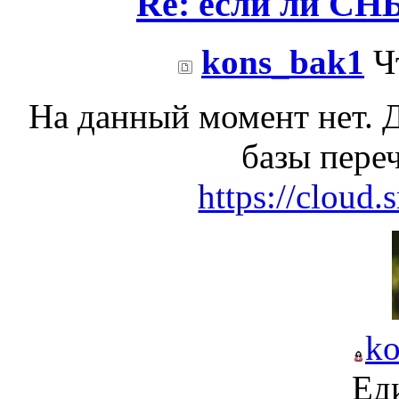
Re: если ли СНБ
kons_bak1
Чт
На данный момент нет. 
базы пере
https://cloud.
k
Ед