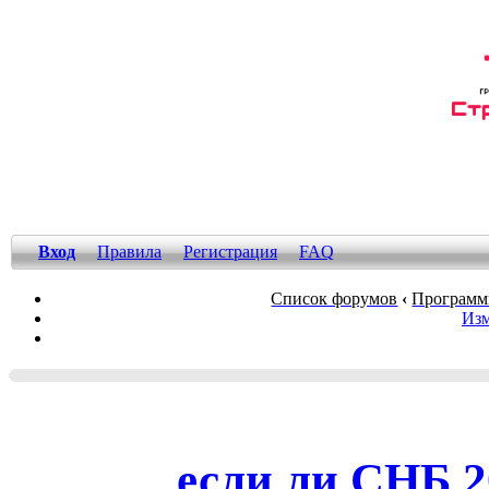
Вход
Правила
Регистрация
FAQ
Список форумов
‹
Программ
Изм
если ли СНБ 2