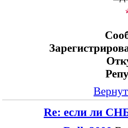
Соо
Зарегистриров
Отк
Реп
Вернут
Re: если ли СНБ