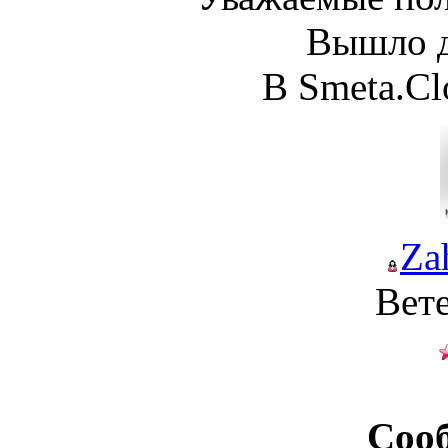
Вышло д
В Smeta.Cl
Za
Вет
Соо