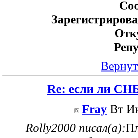
Со
Зарегистрирова
Отк
Реп
Вернут
Re: если ли СНБ
Fray
Вт Ию
Rolly2000 писал(а):
Пл