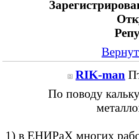
Зарегистрирова
Отк
Реп
Вернут
RIK-man
Пт
По поводу кальку
металло
1) в ЕНИРаХ многих работ