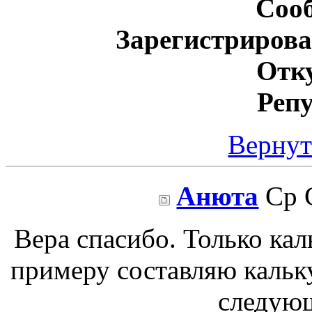
Соо
Зарегистрирова
Отк
Реп
Вернут
Анюта
Ср С
Вера спасибо. Только каль
примеру составляю кальку
следую