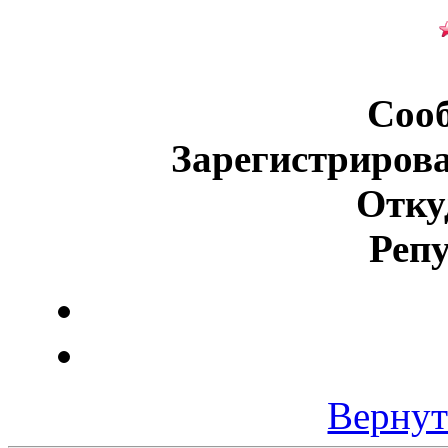
Соо
Зарегистриров
Отку
Реп
Вернут