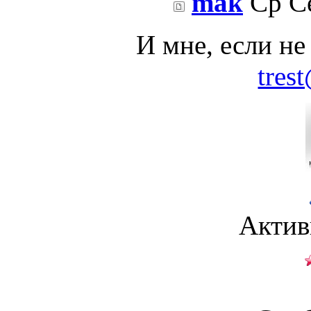
mak
Ср Се
И мне, если не
tres
Актив