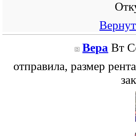
Отк
Вернут
Вера
Вт Се
отправила, размер рент
за