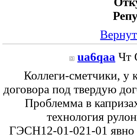
Отк
Реп
Вернут
ua6qaa
Чт 
Коллеги-сметчики, у 
договора под твердую дог
Проблемма в каприза
технология рулонн
ГЭСН12-01-021-01 явно н