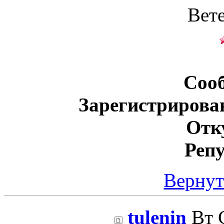
Вет
Соо
Зарегистрирова
Отк
Реп
Вернут
tulenin
Вт С