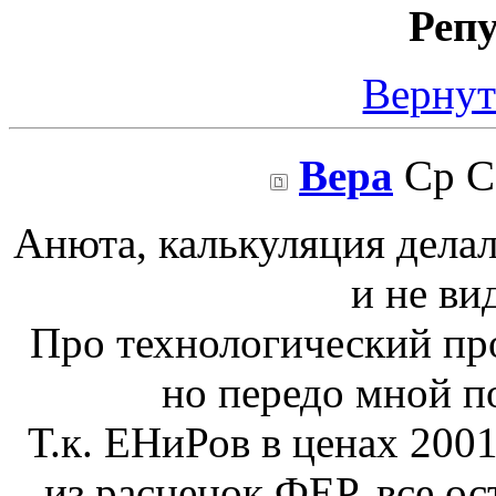
Реп
Вернут
Вера
Ср Се
Анюта, калькуляция делал
и не ви
Про технологический про
но передо мной п
Т.к. ЕНиРов в ценах 2001
из расценок ФЕР, все о