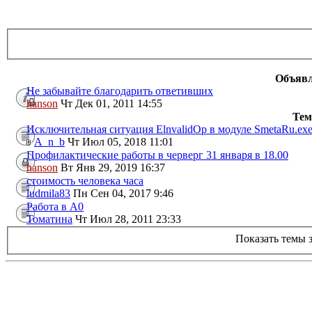
Объяв
Не забывайте благодарить ответивших
hanson
Чт Дек 01, 2011 14:55
Те
Исключительная ситуация ElnvalidOp в модуле SmetaRu.exe
A_n_b
Чт Июл 05, 2018 11:01
Профилактические работы в черверг 31 января в 18.00
hanson
Вт Янв 29, 2019 16:37
стоимость человека часа
ludmila83
Пн Сен 04, 2017 9:46
Работа в А0
Томатина
Чт Июл 28, 2011 23:33
Показать темы 