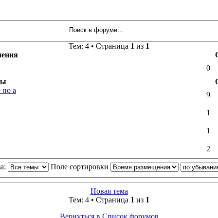
Тем: 4 • Страница
1
из
1
ления
0
мы
 по а
9
1
1
2
за:
Поле сортировки
Новая тема
Тем: 4 • Страница
1
из
1
Вернуться в Список форумов