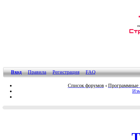
Вход
Правила
Регистрация
FAQ
Список форумов
‹
Программные 
Изм
Т