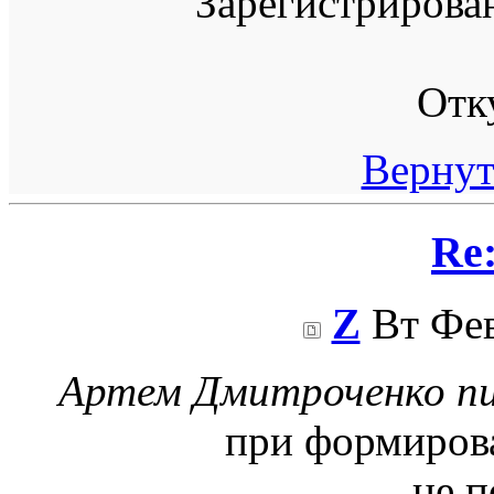
Зарегистрирова
Отк
Вернут
Re
Z
Вт Фев
Артем Дмитроченко пи
при формирова
...не 