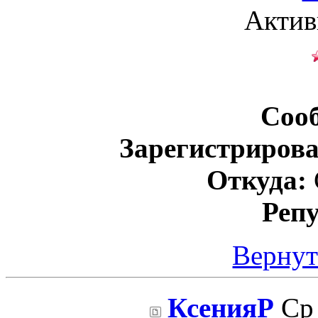
Актив
Соо
Зарегистрирова
Откуда:
Реп
Вернут
КсенияР
Ср 