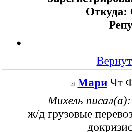
Откуда:
Реп
Вернут
Мари
Чт Ф
Михель писал(а):
ж/д грузовые перево
докризис