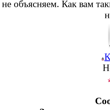
не объясняем. Как вам та
н
К
Н
Со