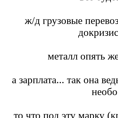
ж/д грузовые перево
докризис
металл опять же
а зарплата... так она ве
необо
то что под эту марку (