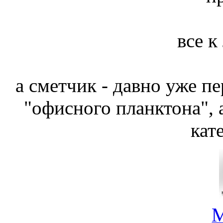
все к
а сметчик - давно уже п
"офисного планктона", 
кат
М