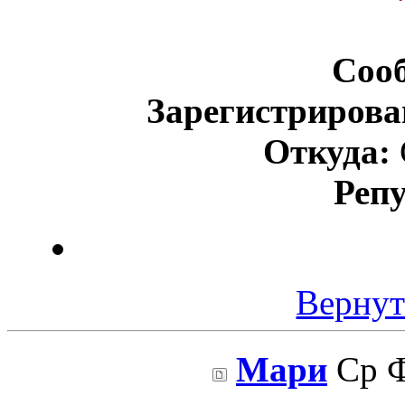
Соо
Зарегистрирова
Откуда:
Реп
Вернут
Мари
Ср Ф