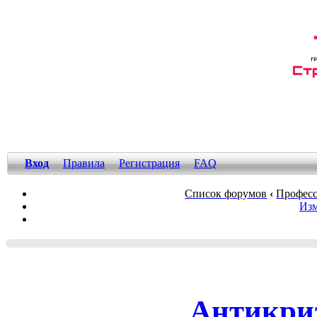
Вход
Правила
Регистрация
FAQ
Список форумов
‹
Професс
Изм
Антикри