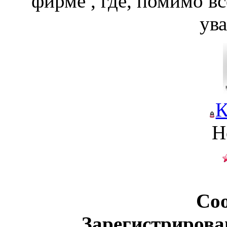
фирме , где, помимо в
ув
К
Н
Со
Зарегистрирова