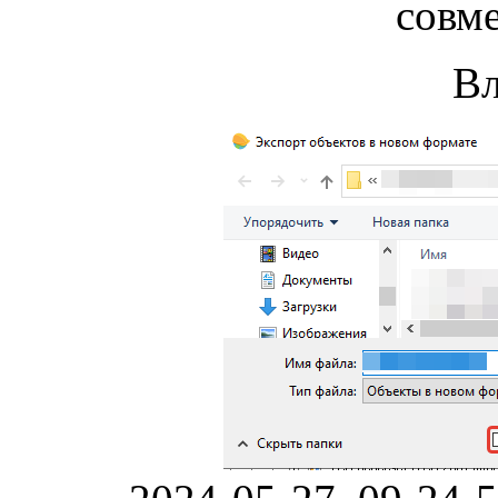
совм
В