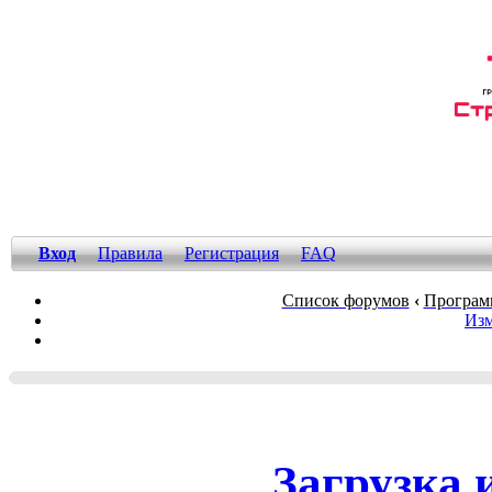
Вход
Правила
Регистрация
FAQ
Список форумов
‹
Програм
Изм
Загрузка и