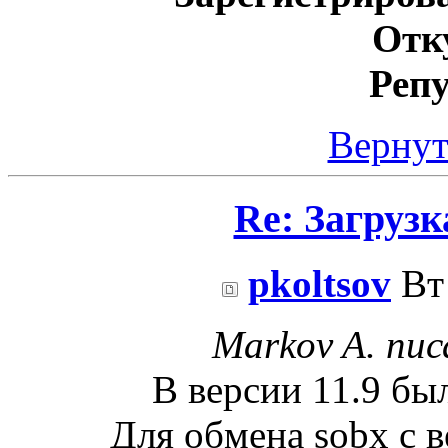
Отк
Реп
Вернут
Re: Загрузка
pkoltsov
Вт 
Markov A. пис
В версии 11.9 бы
Для обмена sobx с в