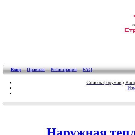
Вход
Правила
Регистрация
FAQ
Список форумов
‹
Вопр
Изм
Наружная тепл