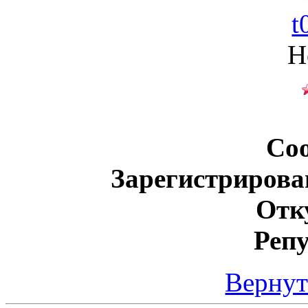
t
Н
Со
Зарегистрирова
Отк
Реп
Вернут