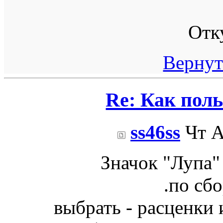
Отк
Вернут
Re: Как пол
ss46ss
Чт А
Значок "Лупа"
.по сб
выбрать - расценки