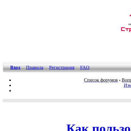
Вход
Правила
Регистрация
FAQ
Список форумов
‹
Вопр
Изм
Как пользо