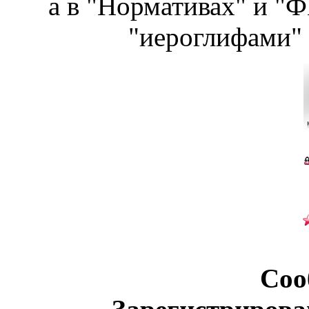
а в "Нормативах" и "Ф
"иероглифами" 
Соо