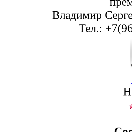
пре
Владимир Сергее
Тел.: +7(9
Н
Со