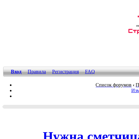
Вход
Правила
Регистрация
FAQ
Список форумов
‹
П
Изм
Нужна сметчица