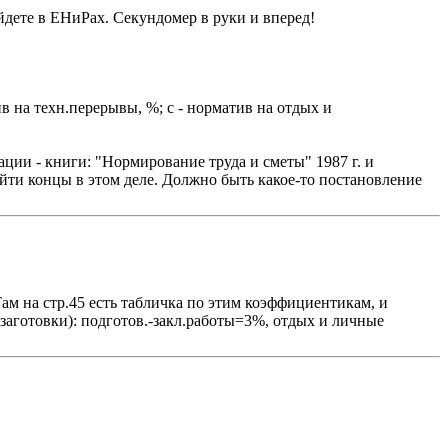
йдете в ЕНиРах. Секундомер в руки и вперед!
ив на техн.перерывы, %; с - норматив на отдых и
ции - книги: "Нормирование труда и сметы" 1987 г. и
айти концы в этом деле. Должно быть какое-то постановление
м на стр.45 есть табличка по этим коэффициентикам, и
(заготовки): подготов.-закл.работы=3%, отдых и личные