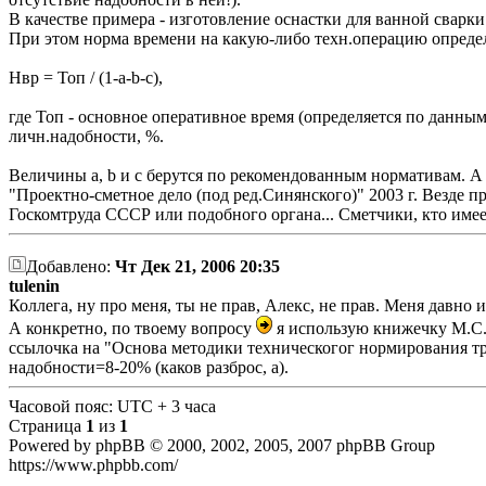
В качестве примера - изготовление оснастки для ванной сварк
При этом норма времени на какую-либо техн.операцию определ
Нвр = Топ / (1-а-b-с),
где Топ - основное оперативное время (определяется по данным 
личн.надобности, %.
Величины а, b и с берутся по рекомендованным нормативам. А 
"Проектно-сметное дело (под ред.Синянского)" 2003 г. Везде п
Госкомтруда СССР или подобного органа... Сметчики, кто име
Добавлено:
Чт Дек 21, 2006 20:35
tulenin
Коллега, ну про меня, ты не прав, Алекс, не прав. Меня давно
А конкретно, по твоему вопросу
я использую книжечку М.С.Е
ссылочка на "Основа методики техническогог нормирования тру
надобности=8-20% (каков разброс, а).
Часовой пояс: UTC + 3 часа
Страница
1
из
1
Powered by phpBB © 2000, 2002, 2005, 2007 phpBB Group
https://www.phpbb.com/