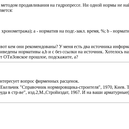
и методом продавливания на гидропрессе. Ни одной нормы не на
яется:
хронометража); а - норматив на подг.-закл. время, %; b - нормат
вот кем они рекомендованы? У меня есть два источника информа
риведены нормативы а,b и c без ссылки на источник. Хотелось н
ет ОТиЗовское прошлое, подскажите, а?
 интересует вопрос фирменных расценок.
кельчик "Справочник нормировщика-строителя", 1970, Киев. Та
да в стр-ве", изд.2,М.,Стройиздат, 1967. И на ваши арматурные