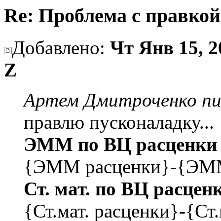
Re: Проблема с правко
Добавлено:
Чт Янв 15, 2
Z
Артем Дмитроченко пис
правлю пусконаладку...
ЭММ по ВЦ расценки
{ЭММ расценки}-{ЭМ
Ст. мат. по ВЦ расцен
{Ст.мат. расценки}-{Ст.