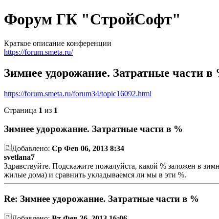
Форум ГК "СтройСофт"
Краткое описание конференции
https://forum.smeta.ru/
Зимнее удорожание. Затратные части в
https://forum.smeta.ru/forum34/topic16092.html
Страница
1
из
1
Зимнее удорожание. Затратные части в %
Добавлено:
Ср Фев 06, 2013 8:34
svetlana7
Здравствуйте. Подскажите пожалуйста, какой % заложен в зимн
жилые дома) и сравнить укладываемся ли мы в эти %.
Re: Зимнее удорожание. Затратные части в %
Добавлено:
Вт Фев 26, 2013 16:06