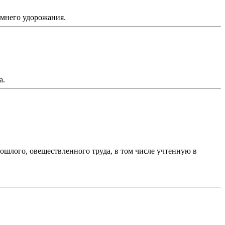
имнего удорожания.
а.
рошлого, овеществленного труда, в том числе учтенную в