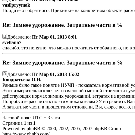
vasilpryymak
Пойдите от обратного. Прикиньте на конкретном объекте расхо
Re: Зимнее удорожание. Затратные части в %
Добавлено:
Пт Мар 01, 2013 8:01
svetlana7
спасибо. это понятно, что можно посчитать от обратного, но в
Re: Зимнее удорожание. Затратные части в %
Добавлено:
Пт Мар 01, 2013 15:02
Кондратьева О.Н.
Раньше было такое понятие НУЧП - показатель нормативной у
Этот измеритель исключает из валовой сметной стоимости сумм
действующих нормах зимних удорожаний, затратах на временны
Попробуйте рассчитать по этим показателям ЗУ и сравнить Ваш
А затратные части в процентном отношени, Вы, скорее всего, не
Часовой пояс: UTC + 3 часа
Страница
1
из
1
Powered by phpBB © 2000, 2002, 2005, 2007 phpBB Group
https://www.phpbb.com/