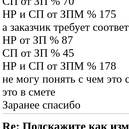
СП от ЗП % 70
НР и СП от ЗПМ % 175
а заказчик требует соотве
НР от ЗП % 87
СП от ЗП % 45
НР и СП от ЗПМ % 178
не могу понять с чем это 
это в смете
Заранее спасибо
Re: Подскажите как изм