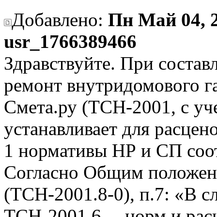
Добавлено:
Пн Май 04, 2
usr_1766389466
Здравствуйте. При состав
ремонт внутридомового г
Смета.ру (ТСН-2001, с уч
устанавливает для расценок
1 нормативы НР и СП соот
Согласно Общим положен
(ТСН-2001.8-0), п.7: «В с
ТСН-2001.6… норм и рас